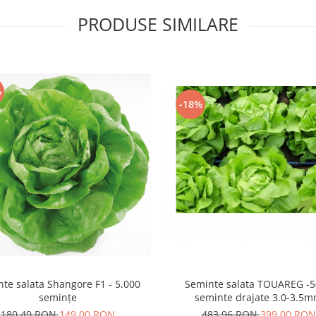
PRODUSE SIMILARE
%
-18%
te salata Shangore F1 - 5.000
Seminte salata TOUAREG -
semințe
seminte drajate 3.0-3.5
180,49 RON
149,00 RON
483,96 RON
399,00 RON