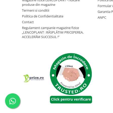
Magazine fizice LENCOPLANT - ridicare
Politica d
Depozitare si organizare
produse din magazine
Formular 
Freza de zapada
Termeni si conditii
Garantia 
Echipamente de curatenie
Politica de Confidentialitate
ANPC
Contact
Regulament campanie magazine fizice
„LENCOPLANT : RĂSPLĂTIM PRICEPEREA,
ACCELERĂM SUCCESUL !”