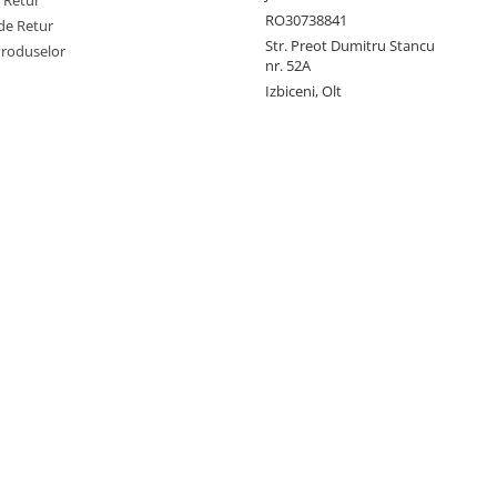
e Retur
RO30738841
de Retur
Str. Preot Dumitru Stancu
Produselor
nr. 52A
Izbiceni, Olt