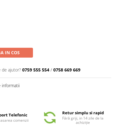
A IN COS
e de ajutor?
0759 555 554
/
0758 669 669
informatii
Retur simplu si rapid
port Telefonic
Fără griji, in 14 zile de la
plasarea comenzii
achiziție