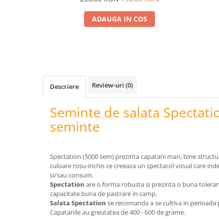
Telina de petiol
Aparat pentru legat plante cu
banda si capse
ADAUGA IN COS
Mandrina
Masini pneumatice si hidraulice
Burghie pneumatice
Chei de impact pneumatice
Polizoare unghiulare pneumatice
Review-uri
(0)
Descriere
Polizoare drepte
Seminte de salata Spectatio
Antrenoare cu crichet pneumatice
seminte
Polizoare pneumatice
Ciocane pneumatice cu dalta
Capsator pneumatic
Spectation (5000 sem) prezinta capatani mari, bine structur
Freze pneumatice
culoare rosu-inchis ce creeaza un spectacol vizual care ind
Pistoale pneumatice
si/sau consum.
Spectation
are o forma robusta si prezinta o buna toleranta
Slefuitoare orbitale pneumatice
capacitate buna de pastrare in camp.
Compresoare
Salata Spectation
se recomanda a se cultiva in perioada 
Accesorii si consumabile scule
Capatanile au greutatea de 400 - 600 de grame.