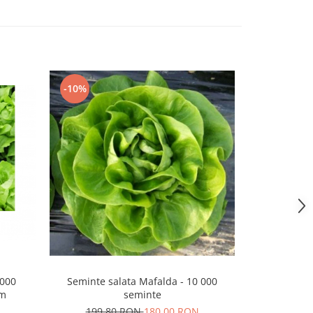
-10%
-16%
5000
Seminte salata Mafalda - 10 000
Seminte sa
mm
seminte
199,80 RON
180,00 RON
168,