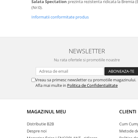
pneumatice
Salata Spectation
prezinta rezistenta ridicata la Bremia (Bl:
(Nr:0).
Cricuri pneumatice
Informatii conformitate produs
Prese Hidraulice
Prese de rulmenti hidraulice
Prese de indoit tevi hidraulice
Echipamente electrice
NEWSLETTER
Benzi izolatoare
Role Prelungitoare
Nu rata ofertele si promotiile noastre
Polizoare unghiulare
Echipamente auto
Vreau sa primesc newsletter cu promotiile magazinului.
Unelte de mana
Afla mai multe in
Politica de Confidentialitate
Scule pneumatice
Podele hidraulice & Presa de banc
& Truse reparatii caroserie
MAGAZINUL MEU
CLIENTI
Cabluri si incarcatoare acumulator
Echipamente de ridicat
Distributie B2B
Cum Cum
Chinga ancorare
Despre noi
Metode de