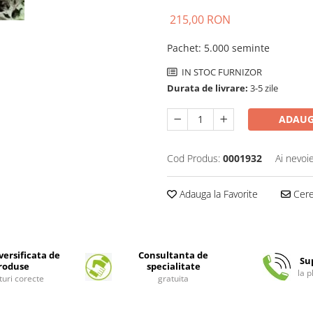
215,00 RON
Pachet
:
5.000 seminte
IN STOC FURNIZOR
Durata de livrare:
3-5 zile
ADAUG
Cod Produs:
0001932
Ai nevoi
Adauga la Favorite
Cere 
ersificata de
Consultanta de
Su
roduse
specialitate
la 
turi corecte
gratuita