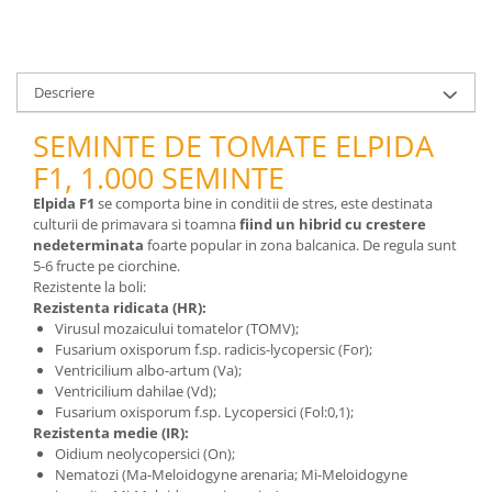
pneumatice
Cricuri pneumatice
Prese Hidraulice
Prese de rulmenti hidraulice
Descriere
Prese de indoit tevi hidraulice
SEMINTE DE TOMATE ELPIDA
Echipamente electrice
F1, 1.000 SEMINTE
Benzi izolatoare
Elpida F1
se comporta bine in conditii de stres, este destinata
Role Prelungitoare
culturii de primavara si toamna
fiind un hibrid cu crestere
Polizoare unghiulare
nedeterminata
foarte popular in zona balcanica. De regula sunt
5-6 fructe pe ciorchine.
Echipamente auto
Rezistente la boli:
Unelte de mana
Rezistenta ridicata (HR):
Virusul mozaicului tomatelor (TOMV);
Scule pneumatice
Fusarium oxisporum f.sp. radicis-lycopersic (For);
Podele hidraulice & Presa de banc
Ventricilium albo-artum (Va);
& Truse reparatii caroserie
Ventricilium dahilae (Vd);
Cabluri si incarcatoare acumulator
Fusarium oxisporum f.sp. Lycopersici (Fol:0,1);
Rezistenta medie (IR):
Echipamente de ridicat
Oidium neolycopersici (On);
Chinga ancorare
Nematozi (Ma-Meloidogyne arenaria; Mi-Meloidogyne