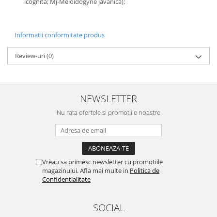
icognita; Mj-Meloidogyne javanica);
Depozitare si organizare
Freza de zapada
Echipamente de curatenie
Informatii conformitate produs
Review-uri
(0)
NEWSLETTER
Nu rata ofertele si promotiile noastre
Vreau sa primesc newsletter cu promotiile
magazinului. Afla mai multe in
Politica de
Confidentialitate
SOCIAL