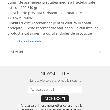
Depozitare si organizare
buna, de asemenea greutatea medie a fructelor sale
Freza de zapada
este de 220 240 grame.
Acest hibrid prezinta rezistente la urmatoarele:
Echipamente de curatenie
TYLCV/Ma/Mi/Mj.
Pinkid F1
este recomandat pentru cultura în spatii
protejate. El este recomandat atat pentru ciclul intai de
productie cat si pentru ciclul al doilea de productie
Informatii conformitate produs
Review-uri
(0)
NEWSLETTER
Nu rata ofertele si promotiile noastre
Vreau sa primesc newsletter cu promotiile
magazinului. Afla mai multe in
Politica de