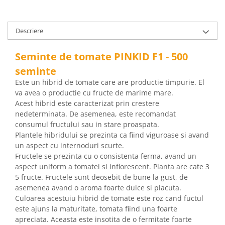
pneumatice
Cricuri pneumatice
Prese Hidraulice
Descriere
Prese de rulmenti hidraulice
Seminte de tomate PINKID F1 - 500
Prese de indoit tevi hidraulice
Echipamente electrice
seminte
Este un hibrid de tomate care are productie timpurie. El
Benzi izolatoare
va avea o productie cu fructe de marime mare.
Role Prelungitoare
Acest hibrid este caracterizat prin crestere
Polizoare unghiulare
nedeterminata. De asemenea, este recomandat
Echipamente auto
consumul fructului sau in stare proaspata.
Plantele hibridului se prezinta ca fiind viguroase si avand
Unelte de mana
un aspect cu internoduri scurte.
Scule pneumatice
Fructele se prezinta cu o consistenta ferma, avand un
Podele hidraulice & Presa de banc
aspect uniform a tomatei si inflorescent. Planta are cate 3
& Truse reparatii caroserie
5 fructe. Fructele sunt deosebit de bune la gust, de
Cabluri si incarcatoare acumulator
asemenea avand o aroma foarte dulce si placuta.
Culoarea acestuiu hibrid de tomate este roz cand fuctul
Echipamente de ridicat
este ajuns la maturitate, tomata fiind una foarte
Chinga ancorare
apreciata. Aceasta este insotita de o fermitate foarte