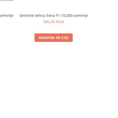
Seminte telina Ilona F1-10.000 semințe
 semințe
Seminte te
380,00 RON
ADAUGA IN COS
A