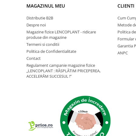
Depozitare si organizare
MAGAZINUL MEU
CLIENTI
Freza de zapada
Echipamente de curatenie
Distributie B2B
Cum Cum
Despre noi
Metode de
Magazine fizice LENCOPLANT - ridicare
Politica d
produse din magazine
Formular 
Termeni si conditii
Garantia 
Politica de Confidentialitate
ANPC
Contact
Regulament campanie magazine fizice
„LENCOPLANT : RĂSPLĂTIM PRICEPEREA,
ACCELERĂM SUCCESUL !”