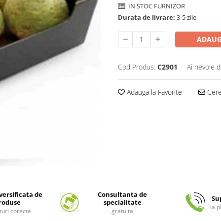
IN STOC FURNIZOR
Durata de livrare:
3-5 zile
ADAUG
Cod Produs:
C2901
Ai nevoie d
Adauga la Favorite
Cere 
ersificata de
Consultanta de
Su
roduse
specialitate
la 
turi corecte
gratuita