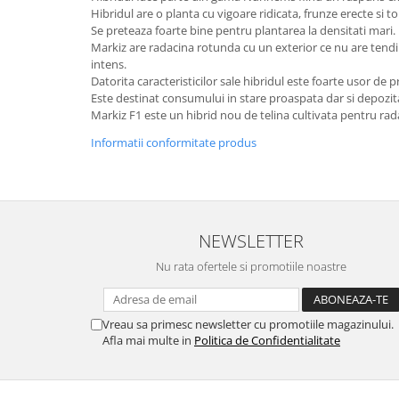
pneumatice
Hibridul are o planta cu vigoare ridicata, frunze erecte si tol
Cricuri pneumatice
Se preteaza foarte bine pentru plantarea la densitati mari.
Markiz are radacina rotunda cu un exterior ce nu are tendin
Prese Hidraulice
intens.
Prese de rulmenti hidraulice
Datorita caracteristicilor sale hibridul este foarte usor de p
Prese de indoit tevi hidraulice
Este destinat consumului in stare proaspata dar si depozit
Markiz F1 este un hibrid nou de telina cultivata pentru rad
Echipamente electrice
Informatii conformitate produs
Benzi izolatoare
Role Prelungitoare
Polizoare unghiulare
Echipamente auto
NEWSLETTER
Unelte de mana
Nu rata ofertele si promotiile noastre
Scule pneumatice
Podele hidraulice & Presa de banc
& Truse reparatii caroserie
Vreau sa primesc newsletter cu promotiile magazinului.
Cabluri si incarcatoare acumulator
Afla mai multe in
Politica de Confidentialitate
Echipamente de ridicat
Chinga ancorare