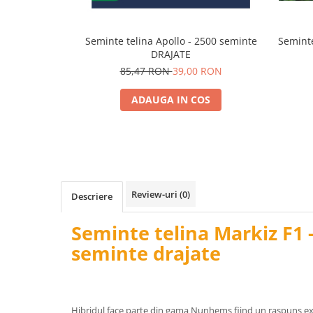
Telina de petiol
Aparat pentru legat plante cu
banda si capse
Seminte telina Apollo - 2500 seminte
Seminte
Mandrina
DRAJATE
Masini pneumatice si hidraulice
85,47 RON
39,00 RON
Burghie pneumatice
ADAUGA IN COS
Chei de impact pneumatice
Polizoare unghiulare pneumatice
Polizoare drepte
Antrenoare cu crichet pneumatice
Polizoare pneumatice
Ciocane pneumatice cu dalta
Review-uri
(0)
Descriere
Capsator pneumatic
Seminte telina Markiz F1 -
Freze pneumatice
seminte drajate
Pistoale pneumatice
Slefuitoare orbitale pneumatice
Compresoare
Accesorii si consumabile scule
Hibridul face parte din gama Nunhems fiind un raspuns exce