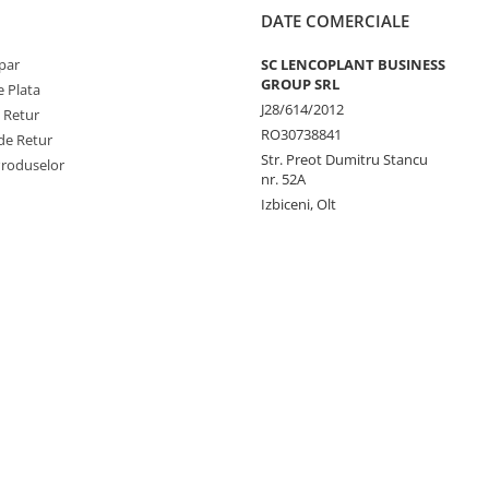
DATE COMERCIALE
par
SC LENCOPLANT BUSINESS
GROUP SRL
 Plata
J28/614/2012
e Retur
RO30738841
de Retur
Str. Preot Dumitru Stancu
Produselor
nr. 52A
Izbiceni, Olt