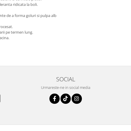
eranta ridicata la boli.
te de a forma goluri si pulpa alb
rocesat.
arii pe termen lung.
acina.
SOCIAL
Urmareste-ne in social media