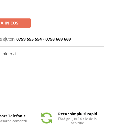
A IN COS
e ajutor?
0759 555 554
/
0758 669 669
informatii
Retur simplu si rapid
port Telefonic
Fără griji, in 14 zile de la
plasarea comenzii
achiziție