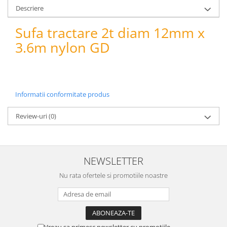
pneumatice
Descriere
Cricuri pneumatice
Sufa tractare 2t diam 12mm x
Prese Hidraulice
Prese de rulmenti hidraulice
3.6m nylon GD
Prese de indoit tevi hidraulice
Echipamente electrice
Benzi izolatoare
Informatii conformitate produs
Role Prelungitoare
Polizoare unghiulare
Review-uri
(0)
Echipamente auto
Unelte de mana
Scule pneumatice
NEWSLETTER
Podele hidraulice & Presa de banc
Nu rata ofertele si promotiile noastre
& Truse reparatii caroserie
Cabluri si incarcatoare acumulator
Echipamente de ridicat
Chinga ancorare