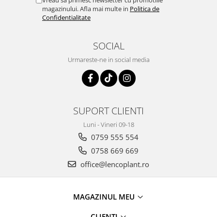
Vreau sa primesc newsletter cu promotiile
Depozitare si organizare
magazinului. Afla mai multe in
Politica de
Freza de zapada
Confidentialitate
Echipamente de curatenie
SOCIAL
Urmareste-ne in social media
SUPORT CLIENTI
Luni - Vineri 09-18
0759 555 554
0758 669 669
office@lencoplant.ro
MAGAZINUL MEU
CLIENTI