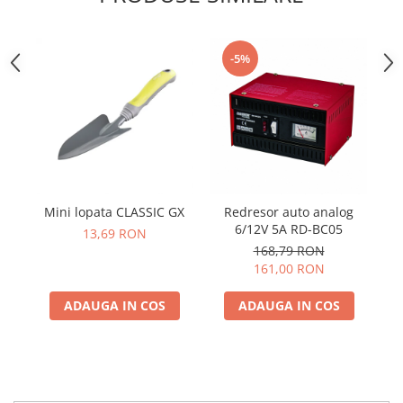
Telina de petiol
Aparat pentru legat plante cu
banda si capse
Mandrina
-5%
Masini pneumatice si hidraulice
Burghie pneumatice
Chei de impact pneumatice
Polizoare unghiulare pneumatice
Polizoare drepte
Antrenoare cu crichet pneumatice
Mini lopata CLASSIC GX
Redresor auto analog
Polizoare pneumatice
6/12V 5A RD-BC05
13,69 RON
Ciocane pneumatice cu dalta
168,79 RON
161,00 RON
Capsator pneumatic
Freze pneumatice
ADAUGA IN COS
ADAUGA IN COS
Pistoale pneumatice
Slefuitoare orbitale pneumatice
Compresoare
Accesorii si consumabile scule