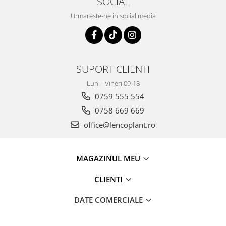
SOCIAL
Depozitare si organizare
Freza de zapada
Urmareste-ne in social media
Echipamente de curatenie
SUPORT CLIENTI
Luni - Vineri 09-18
0759 555 554
0758 669 669
office@lencoplant.ro
MAGAZINUL MEU
CLIENTI
DATE COMERCIALE