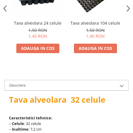
Telina de petiol
Aparat pentru legat plante cu
banda si capse
Mandrina
Tava alveolara 24 celule
Tava alveolara 104 celule
Ta
Masini pneumatice si hidraulice
1,50 RON
1,50 RON
1,40 RON
1,40 RON
Burghie pneumatice
Chei de impact pneumatice
ADAUGA IN COS
ADAUGA IN COS
Polizoare unghiulare pneumatice
Polizoare drepte
Antrenoare cu crichet pneumatice
Polizoare pneumatice
Ciocane pneumatice cu dalta
Descriere
Capsator pneumatic
Tava alveolara 32 celule
Freze pneumatice
Pistoale pneumatice
Slefuitoare orbitale pneumatice
Caracteristici tehnice:
Compresoare
–
Celule
: 32 celule
Accesorii si consumabile scule
–
Inaltime
: 7,2 cm