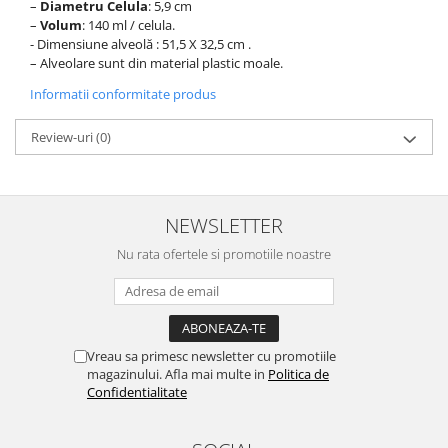
pneumatice
–
Diametru Celula
: 5,9 cm
–
Volum
: 140 ml / celula.
Cricuri pneumatice
- Dimensiune alveolă : 51,5 X 32,5 cm .
Prese Hidraulice
– Alveolare sunt din material plastic moale.
Prese de rulmenti hidraulice
Informatii conformitate produs
Prese de indoit tevi hidraulice
Echipamente electrice
Review-uri
(0)
Benzi izolatoare
Role Prelungitoare
Polizoare unghiulare
NEWSLETTER
Echipamente auto
Nu rata ofertele si promotiile noastre
Unelte de mana
Scule pneumatice
Podele hidraulice & Presa de banc
& Truse reparatii caroserie
Vreau sa primesc newsletter cu promotiile
Cabluri si incarcatoare acumulator
magazinului. Afla mai multe in
Politica de
Confidentialitate
Echipamente de ridicat
Chinga ancorare