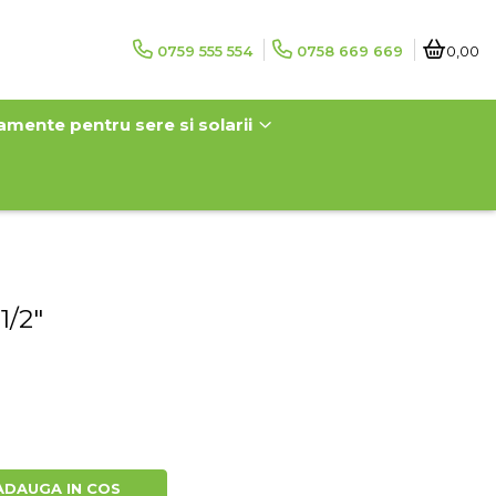
0759 555 554
0758 669 669
0,00
amente pentru sere si solarii
1/2"
ADAUGA IN COS