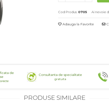
Cod Produs:
0705
Ai nevoie d
Adauga la Favorite
Ce
ficata de
Consultanta de specialitate
se
gratuita
corecte
PRODUSE SIMILARE