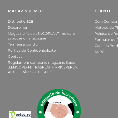
Accesorii si consumabile scule
pneumatice
MAGAZINUL MEU
CLIENTI
Cricuri pneumatice
Prese Hidraulice
Distributie B2B
Cum Cumpar
Prese de rulmenti hidraulice
Despre noi
Metode de Pl
Magazine fizice LENCOPLANT - ridicare
Politica de Re
Prese de indoit tevi hidraulice
produse din magazine
Formular de 
Echipamente electrice
Termeni si conditii
Garantia Prod
Benzi izolatoare
Politica de Confidentialitate
ANPC
Role Prelungitoare
Contact
Regulament campanie magazine fizice
Polizoare unghiulare
„LENCOPLANT : RĂSPLĂTIM PRICEPEREA,
Echipamente auto
ACCELERĂM SUCCESUL !”
Unelte de mana
Scule pneumatice
Podele hidraulice & Presa de banc
& Truse reparatii caroserie
Cabluri si incarcatoare acumulator
Echipamente de ridicat
Chinga ancorare