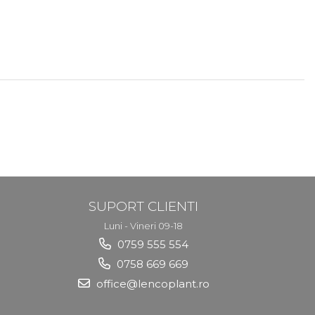
SUPORT CLIENTI
Luni - Vineri 09-18
0759 555 554
0758 669 669
office@lencoplant.ro