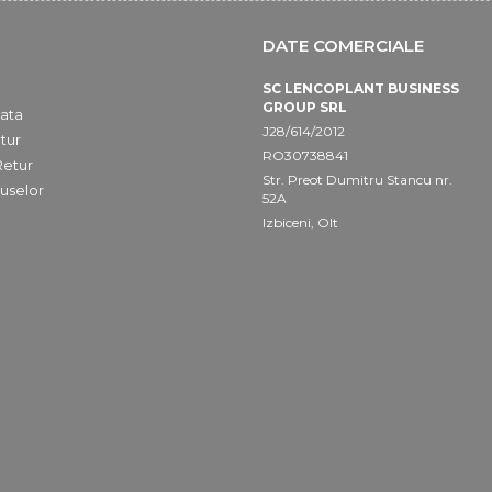
DATE COMERCIALE
SC LENCOPLANT BUSINESS
GROUP SRL
ata
J28/614/2012
tur
RO30738841
Retur
Str. Preot Dumitru Stancu nr.
uselor
52A
Izbiceni, Olt