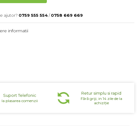
e ajutor?
0759 555 554
/
0758 669 669
re informatii
Retur simplu si rapid
Suport Telefonic
Fără griji, in 14 zile de la
la plasarea comenzii
achiziție