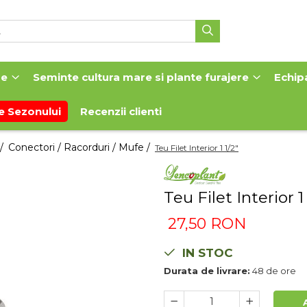
me
Seminte cultura mare si plante furajere
Echip
e Sezonului
Recenzii clienti
 /
Conectori / Racorduri / Mufe /
Teu Filet Interior 1 1/2"
Teu Filet Interior 1 
27,50 RON
IN STOC
Durata de livrare:
48 de ore