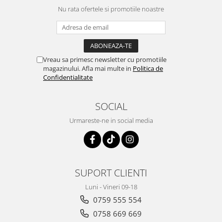
Depozitare si organizare
Nu rata ofertele si promotiile noastre
Freza de zapada
Echipamente de curatenie
Vreau sa primesc newsletter cu promotiile
magazinului. Afla mai multe in
Politica de
Confidentialitate
SOCIAL
Urmareste-ne in social media
SUPORT CLIENTI
Luni - Vineri 09-18
0759 555 554
0758 669 669