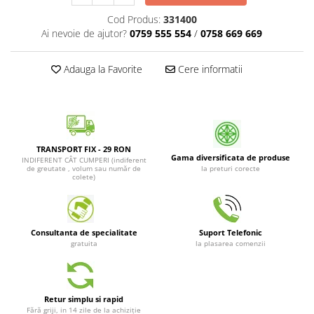
Patrunjel de frunza
Surubelnite pneumatice
Cod Produs:
331400
Clesti
Seminte de dovlecei
Ai nevoie de ajutor?
0759 555 554
/
0758 669 669
Unelte de taiat
Patrunjel de radacina
Pistoale pentru capse si pentru
Adauga la Favorite
Cere informatii
Seminte de broccoli
nituri
Seminte de dovleac
Scule pentru constructii
Scule VDE
Seminte de conopida
Set tubulare
Leustean
TRANSPORT FIX - 29 RON
Biti si duze
Gama diversificata de produse
INDIFERENT CÂT CUMPERI (indiferent
Seminte de morcov
de greutate , volum sau număr de
la preturi corecte
Chei hexagonale
colete)
Marar
Ciocane & dalti
Seminte telina de radacina
Tarozi, filiere si capete de
surubelnita
Semințe de Gulii
Consultanta de specialitate
Suport Telefonic
Dalti si poansoane cu litere si
gratuita
la plasarea comenzii
Seminte de spanac
numere
Seminte Mazare
Pompa de picior
Lanterne si lampi frontale
Fenicul
Retur simplu si rapid
Echipament de protectie
Fără griji, in 14 zile de la achiziție