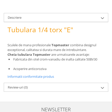
pneumatice
Cricuri pneumatice
Prese Hidraulice
Descriere
Prese de rulmenti hidraulice
Prese de indoit tevi hidraulice
Tubulara 1/4 torx "E"
Echipamente electrice
Benzi izolatoare
Sculele de mana profesionale
Topmaster
combina designul
Role Prelungitoare
exceptional, calitatea si durata mare de intrebuintare.
Polizoare unghiulare
Cheia tubulara Topmaster
are urmatoarele avantaje:
Fabricata din otel crom-vanadiu de inalta calitate 50BV30
Echipamente auto
Unelte de mana
Acoperire anticoroziva
Scule pneumatice
Informatii conformitate produs
Podele hidraulice & Presa de banc
& Truse reparatii caroserie
Review-uri
(0)
Cabluri si incarcatoare acumulator
Echipamente de ridicat
Chinga ancorare
NEWSLETTER