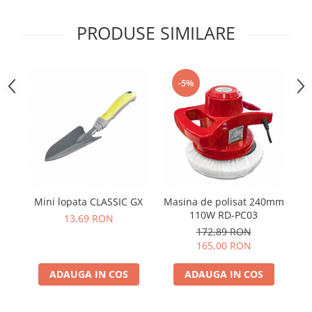
Telina de petiol
Aparat pentru legat plante cu
banda si capse
PRODUSE SIMILARE
Mandrina
Masini pneumatice si hidraulice
-5%
Burghie pneumatice
Chei de impact pneumatice
Polizoare unghiulare pneumatice
Polizoare drepte
Antrenoare cu crichet pneumatice
Polizoare pneumatice
Ciocane pneumatice cu dalta
Mini lopata CLASSIC GX
Masina de polisat 240mm
D
Capsator pneumatic
110W RD-PC03
13,69 RON
Freze pneumatice
172,89 RON
165,00 RON
Pistoale pneumatice
Slefuitoare orbitale pneumatice
ADAUGA IN COS
ADAUGA IN COS
Compresoare
Accesorii si consumabile scule