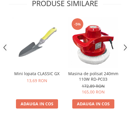
Telina de petiol
PRODUSE SIMILARE
Aparat pentru legat plante cu
banda si capse
Mandrina
-5%
Masini pneumatice si hidraulice
Burghie pneumatice
Chei de impact pneumatice
Polizoare unghiulare pneumatice
Polizoare drepte
Antrenoare cu crichet pneumatice
Polizoare pneumatice
Mini lopata CLASSIC GX
Masina de polisat 240mm
D
110W RD-PC03
Ciocane pneumatice cu dalta
13,69 RON
172,89 RON
Capsator pneumatic
165,00 RON
Freze pneumatice
Pistoale pneumatice
ADAUGA IN COS
ADAUGA IN COS
Slefuitoare orbitale pneumatice
Compresoare
Accesorii si consumabile scule