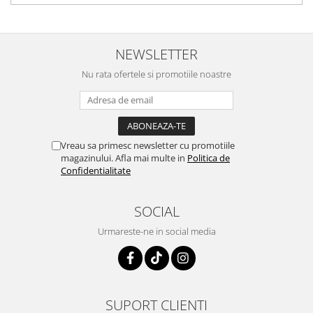
Depozitare si organizare
Freza de zapada
Echipamente de curatenie
NEWSLETTER
Nu rata ofertele si promotiile noastre
Vreau sa primesc newsletter cu promotiile
magazinului. Afla mai multe in
Politica de
Confidentialitate
SOCIAL
Urmareste-ne in social media
SUPORT CLIENTI