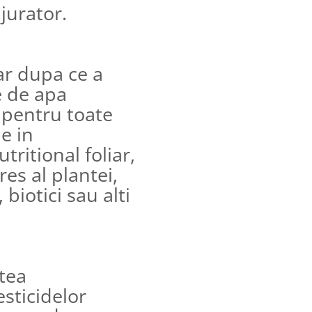
jurator.
ar dupa ce a
te de apa
 pentru toate
ie in
ritional foliar,
res al plantei,
biotici sau alti
tea
esticidelor