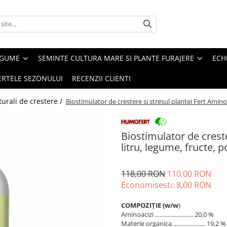
EGUME
SEMINTE CULTURA MARE SI PLANTE FURAJERE
ECH
ERTELE SEZONULUI
RECENZII CLIENTI
turali de crestere /
Biostimulator de crestere si stresul plantei Fert Amino -
Biostimulator de creste
litru, legume, fructe, p
118,00 RON
110,00 RON
Economisesti:
8,00
RON
COMPOZIȚIE (w/w
)
Aminoacizi ......................... 20,0 %
Materie organica ..................... 19,2 %