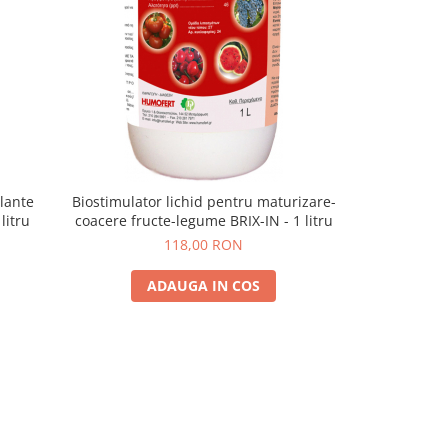
plante
Biostimulator lichid pentru maturizare-
Biostimu
litru
coacere fructe-legume BRIX-IN - 1 litru
înrădăcin
legume
118,00 RON
ADAUGA IN COS
A