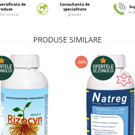
ersificata de
Consultanta de
Su
roduse
specialitate
la 
turi corecte
gratuita
PRODUSE SIMILARE
-26%