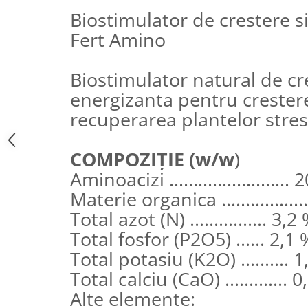
pneumatice
Biostimulator de crestere si
Cricuri pneumatice
Fert Amino
Prese Hidraulice
Prese de rulmenti hidraulice
Biostimulator natural de cre
Prese de indoit tevi hidraulice
energizanta pentru crestere
Echipamente electrice
recuperarea plantelor stres
Benzi izolatoare
Role Prelungitoare
Polizoare unghiulare
COMPOZIȚIE (w/w
)
Echipamente auto
Aminoacizi .........................
Unelte de mana
Materie organica .................
Scule pneumatice
Total azot (N) ................ 3,2
Podele hidraulice & Presa de banc
Total fosfor (P2O5) ...... 2,1 
& Truse reparatii caroserie
Total potasiu (Κ2Ο) .......... 
Cabluri si incarcatoare acumulator
Total calciu (CaO) ............. 
Echipamente de ridicat
Alte elemente:
Chinga ancorare