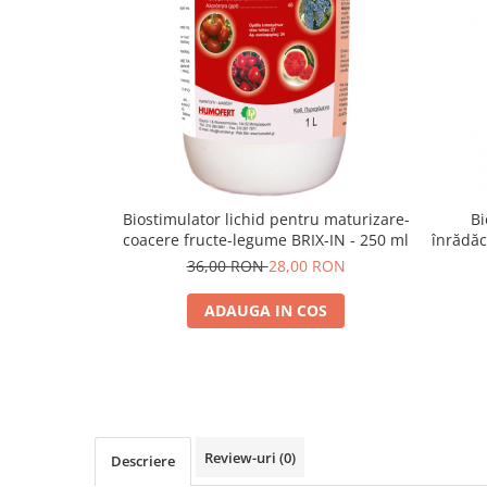
Telina de petiol
Aparat pentru legat plante cu
banda si capse
Mandrina
Masini pneumatice si hidraulice
Burghie pneumatice
Chei de impact pneumatice
Polizoare unghiulare pneumatice
Polizoare drepte
Biostimulator lichid pentru maturizare-
Bi
coacere fructe-legume BRIX-IN - 250 ml
înrădăc
Antrenoare cu crichet pneumatice
36,00 RON
28,00 RON
Polizoare pneumatice
Ciocane pneumatice cu dalta
ADAUGA IN COS
Capsator pneumatic
Freze pneumatice
Pistoale pneumatice
Slefuitoare orbitale pneumatice
Compresoare
Review-uri
(0)
Descriere
Accesorii si consumabile scule