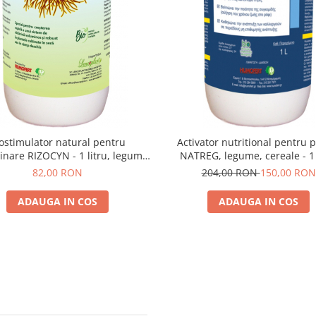
ostimulator natural pentru
Activator nutritional pentru 
inare RIZOCYN - 1 litru, legume,
NATREG, legume, cereale - 1 
fructe, vie, pomi
82,00 RON
204,00 RON
150,00 RON
ADAUGA IN COS
ADAUGA IN COS