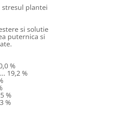
 stresul plantei
stere si solutie
a puternica si
ate.
 20,0 %
.... 19,2 %
 %
%
1,5 %
0,3 %