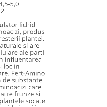
,5-5,0
,2
lator lichid
noacizi, produs
esterii plantei.
aturale si are
lulare ale partii
n influentarea
 loc in
are. Fert-Amino
a de substante
minoacizi care
catre frunze si
plantele socate