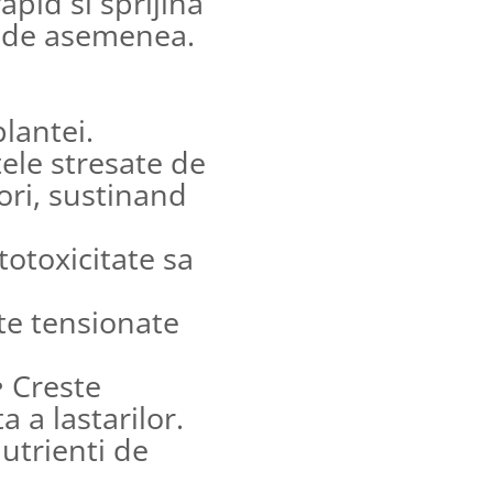
apid si sprijina
r de asemenea.
lantei.
tele stresate de
tori, sustinand
totoxicitate sa
te tensionate
• Creste
 a lastarilor.
nutrienti de