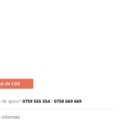
A IN COS
e de ajutor?
0759 555 554
/
0758 669 669
informatii