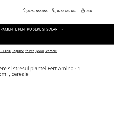
0759 555 554
0758 669 669
0,00
IPAMENTE PENTRU SERE SI SOLARII
 1 litru, legume, fructe, pomi , cereale
re si stresul plantei Fert Amino - 1
omi , cereale