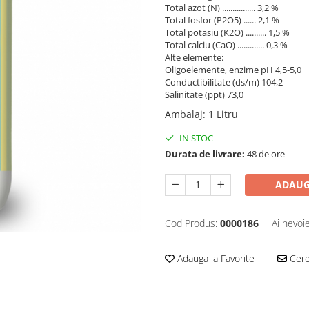
Total azot (N) ................ 3,2 %
Total fosfor (P2O5) ...... 2,1 %
Total potasiu (Κ2Ο) .......... 1,5 %
Total calciu (CaO) ............. 0,3 %
Alte elemente:
Oligoelemente, enzime pH 4,5-5,0
Conductibilitate (ds/m) 104,2
Salinitate (ppt) 73,0
Ambalaj
:
1 Litru
IN STOC
Durata de livrare:
48 de ore
ADAUG
Cod Produs:
0000186
Ai nevoi
Adauga la Favorite
Cere 