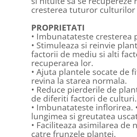
si nituite sa se recupereze r
cresterea tuturor culturilo
PROPRIETATI
• Imbunatateste cresterea p
• Stimuleaza si reinvie plan
factorii de mediu si alti fac
recuperarea lor.
• Ajuta plantele socate de fi
revina la starea normala.
• Reduce pierderile de plan
de diferiti factori de culturi.
• Imbunatateste inflorirea. 
lungimea si greutatea uscata
• Faciliteaza asimilarea de 
catre frunzele plantei.