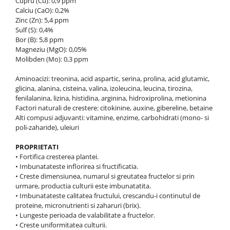
Cupru (Cu): 0,9 ppm
Calciu (CaO): 0,2%
Zinc (Zn): 5,4 ppm
Sulf (S): 0,4%
Bor (Β): 5,8 ppm
Magneziu (MgO): 0,05%
Molibden (Μο): 0,3 ppm
Aminoacizi: treonina, acid aspartic, serina, prolina, acid glutamic,
glicina, alanina, cisteina, valina, izoleucina, leucina, tirozina,
fenilalanina, lizina, histidina, arginina, hidroxiprolina, metionina
Factori naturali de crestere: citokinine, auxine, gibereline, betaine
Alti compusi adjuvanti: vitamine, enzime, carbohidrati (mono- si
poli-zaharide), uleiuri
PROPRIETATI
• Fortifica cresterea plantei.
• Imbunatateste inflorirea si fructificatia.
• Creste dimensiunea, numarul si greutatea fructelor si prin
urmare, productia culturii este imbunatatita.
• Imbunatateste calitatea fructului, crescandu-i continutul de
proteine, micronutrienti si zaharuri (brix).
• Lungeste perioada de valabilitate a fructelor.
• Creste uniformitatea culturii.