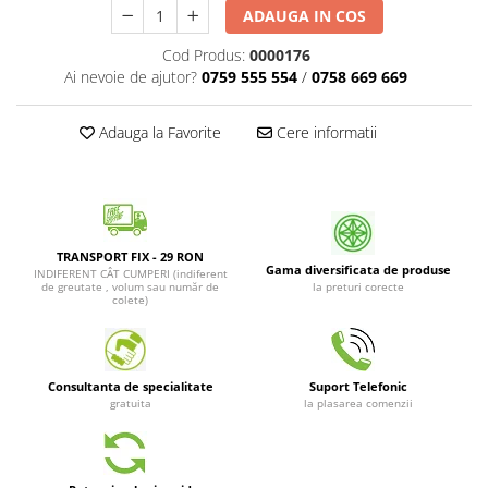
Patrunjel de frunza
ADAUGA IN COS
Surubelnite pneumatice
Clesti
Seminte de dovlecei
Cod Produs:
0000176
Unelte de taiat
Ai nevoie de ajutor?
0759 555 554
/
0758 669 669
Patrunjel de radacina
Pistoale pentru capse si pentru
Seminte de broccoli
nituri
Adauga la Favorite
Cere informatii
Seminte de dovleac
Scule pentru constructii
Scule VDE
Seminte de conopida
Set tubulare
Leustean
Biti si duze
Seminte de morcov
TRANSPORT FIX - 29 RON
Chei hexagonale
Gama diversificata de produse
INDIFERENT CÂT CUMPERI (indiferent
Marar
de greutate , volum sau număr de
la preturi corecte
Ciocane & dalti
colete)
Seminte telina de radacina
Tarozi, filiere si capete de
surubelnita
Semințe de Gulii
Dalti si poansoane cu litere si
Seminte de spanac
Consultanta de specialitate
Suport Telefonic
numere
gratuita
la plasarea comenzii
Seminte Mazare
Pompa de picior
Lanterne si lampi frontale
Fenicul
Echipament de protectie