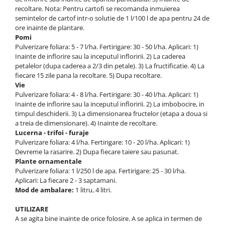
recoltare. Nota: Pentru cartofi se recomanda inmuierea
semintelor de cartof intr-o solutie de 1 l/100 l de apa pentru 24 de
ore inainte de plantare.
Pomi
Pulverizare foliara: 5 - 7 l/ha. Fertirigare: 30 - 50 l/ha. Aplicari: 1)
Inainte de inflorire sau la inceputul infloririi. 2) La caderea
petalelor (dupa caderea a 2/3 din petale). 3) La fructificatie. 4) La
fiecare 15 zile pana la recoltare. 5) Dupa recoltare.
Vie
Pulverizare foliara: 4 - 8 l/ha. Fertirigare: 30 - 40 l/ha. Aplicari: 1)
Inainte de inflorire sau la inceputul infloririi. 2) La imbobocire, in
timpul deschiderii. 3) La dimensionarea fructelor (etapa a doua si
a treia de dimensionare). 4) Inainte de recoltare.
Lucerna - trifoi - furaje
Pulverizare foliara: 4 l/ha. Fertirigare: 10 - 20 l/ha. Aplicari: 1)
Devreme la rasarire. 2) Dupa fiecare taiere sau pasunat.
Plante ornamentale
Pulverizare foliara: 1 l/250 l de apa. Fertirigare: 25 - 30 l/ha.
Aplicari: La fiecare 2 - 3 saptamani.
Mod de ambalare:
1 litru, 4 litri.
UTILIZARE
A se agita bine inainte de orice folosire. A se aplica in termen de