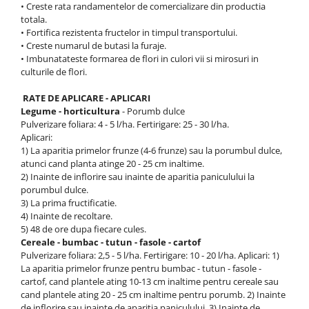
• Creste rata randamentelor de comercializare din productia
totala.
• Fortifica rezistenta fructelor in timpul transportului.
• Creste numarul de butasi la furaje.
• Imbunatateste formarea de flori in culori vii si mirosuri in
culturile de flori.
RATE DE APLICARE - APLICARI
Legume - horticultura
- Porumb dulce
Pulverizare foliara: 4 - 5 l/ha. Fertirigare: 25 - 30 l/ha.
Aplicari:
1) La aparitia primelor frunze (4-6 frunze) sau la porumbul dulce,
atunci cand planta atinge 20 - 25 cm inaltime.
2) Inainte de inflorire sau inainte de aparitia paniculului la
porumbul dulce.
3) La prima fructificatie.
4) Inainte de recoltare.
5) 48 de ore dupa fiecare cules.
Cereale - bumbac - tutun - fasole - cartof
Pulverizare foliara: 2,5 - 5 l/ha. Fertirigare: 10 - 20 l/ha. Aplicari: 1)
La aparitia primelor frunze pentru bumbac - tutun - fasole -
cartof, cand plantele ating 10-13 cm inaltime pentru cereale sau
cand plantele ating 20 - 25 cm inaltime pentru porumb. 2) Inainte
de inflorire sau inainte de aparitia paniculului. 3) Inainte de