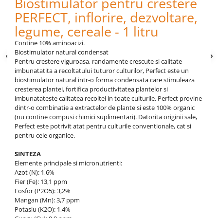
Biostimulator pentru crestere
Depozitare si organizare
PERFECT, inflorire, dezvoltare,
Freza de zapada
Echipamente de curatenie
legume, cereale - 1 litru
Contine 10% aminoacizi.
Biostimulator natural condensat
Pentru crestere viguroasa, randamente crescute si calitate
imbunatatita a recoltatului tuturor culturilor, Perfect este un
biostimulator natural intr-o forma condensata care stimuleaza
cresterea plantei, fortifica productivitatea plantelor si
imbunatateste calitatea recoltei in toate culturile. Perfect provine
dintr-o combinatie a extractelor de plante si este 100% organic
(nu contine compusi chimici suplimentari). Datorita originii sale,
Perfect este potrivit atat pentru culturile conventionale, cat si
pentru cele organice.
SINTEZA
Elemente principale si micronutrienti:
Azot (Ν): 1,6%
Fier (Fe): 13,1 ppm
Fosfor (P2O5): 3,2%
Mangan (Mn): 3,7 ppm
Potasiu (K2O): 1,4%