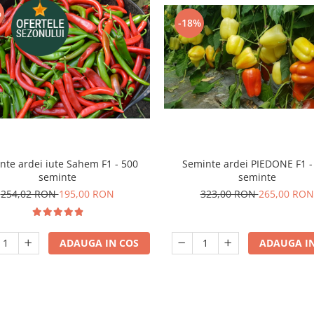
%
-18%
Seminte ardei PIEDONE F1 -
nte ardei iute Sahem F1 - 500
seminte
seminte
323,00 RON
265,00 RON
254,02 RON
195,00 RON
ADAUGA IN
ADAUGA IN COS