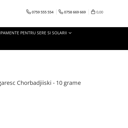
0759 555 554
0758 669 669
0,00
IPAMENTE PENTRU SERE SI SOLARII
garesc Chorbadjiiski - 10 grame