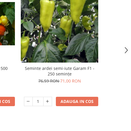
 500
Seminte ardei semi-iute Garam F1 -
Seminte ard
250 semințe
76,59 RON
71,00 RON
288,
 COS
ADAUGA IN COS