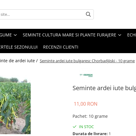
EGUME
SEMINTE CULTURA MARE SI PLANTE FURAJERE
ECH
ERTELE SEZONULUI
RECENZII CLIENTI
nte de ardei iute /
Seminte ardei iute bulgaresc Chorbadjiiski - 10 grame
Seminte ardei iute bul
11,00 RON
Pachet
:
10 grame
IN STOC
Durata de livrare:
1