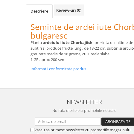
Telina de petiol
Aparat pentru legat plante cu
Review-uri
(0)
Descriere
banda si capse
Mandrina
Seminte de ardei iute Chorb
Masini pneumatice si hidraulice
bulgaresc
Burghie pneumatice
Planta
ardeiului iute Chorbajiiski
prezinta o inaltime de 
Chei de impact pneumatice
subtiri si produce fructe lungi, de 18-22 cm, subtiri si arcuit
Polizoare unghiulare pneumatice
greutate medie de 18 grame, cu iuteala slaba.
1 GR aprox 200 sem
Polizoare drepte
Antrenoare cu crichet pneumatice
Informatii conformitate produs
Polizoare pneumatice
Ciocane pneumatice cu dalta
Capsator pneumatic
Freze pneumatice
NEWSLETTER
Pistoale pneumatice
Nu rata ofertele si promotiile noastre
Slefuitoare orbitale pneumatice
Compresoare
Accesorii si consumabile scule
Vreau sa primesc newsletter cu promotiile magazinului.