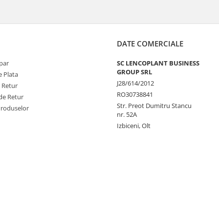
DATE COMERCIALE
par
SC LENCOPLANT BUSINESS
GROUP SRL
 Plata
J28/614/2012
e Retur
RO30738841
de Retur
Str. Preot Dumitru Stancu
Produselor
nr. 52A
Izbiceni, Olt