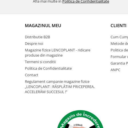
Afla mai multe in
Politica de Confidentialitate
pneumatice
Cricuri pneumatice
Prese Hidraulice
Prese de rulmenti hidraulice
MAGAZINUL MEU
CLIENTI
Prese de indoit tevi hidraulice
Distributie B2B
Cum Cum
Echipamente electrice
Despre noi
Metode de
Benzi izolatoare
Magazine fizice LENCOPLANT - ridicare
Politica d
Role Prelungitoare
produse din magazine
Formular 
Termeni si conditii
Polizoare unghiulare
Garantia 
Politica de Confidentialitate
ANPC
Echipamente auto
Contact
Unelte de mana
Regulament campanie magazine fizice
Scule pneumatice
„LENCOPLANT : RĂSPLĂTIM PRICEPEREA,
ACCELERĂM SUCCESUL !”
Podele hidraulice & Presa de banc
& Truse reparatii caroserie
Cabluri si incarcatoare acumulator
Echipamente de ridicat
Chinga ancorare