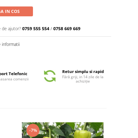
A IN COS
e de ajutor?
0759 555 554
/
0758 669 669
informatii
Retur simplu si rapid
port Telefonic
Fără griji, in 14 zile de la
plasarea comenzii
achiziție
-7%
-6%