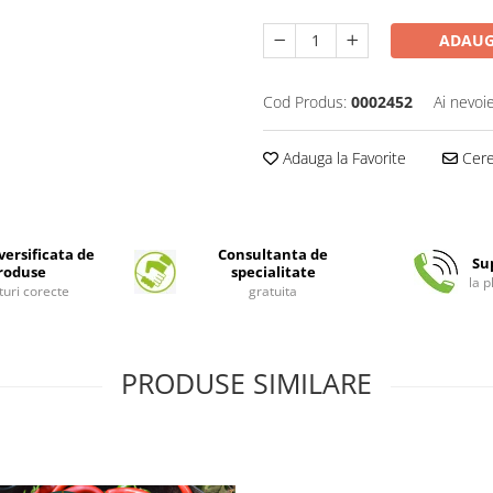
ADAUG
Cod Produs:
0002452
Ai nevoi
Adauga la Favorite
Cere 
ersificata de
Consultanta de
Su
roduse
specialitate
la 
turi corecte
gratuita
PRODUSE SIMILARE