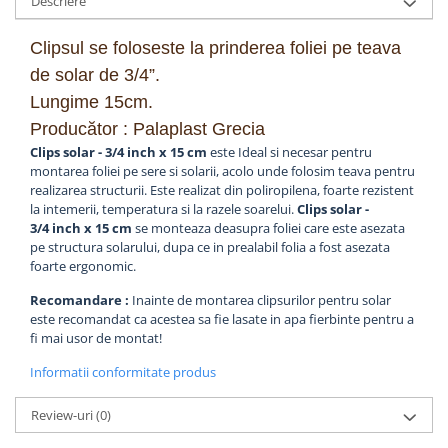
Descriere
pneumatice
Cricuri pneumatice
Clipsul se foloseste la prinderea foliei pe teava
Prese Hidraulice
de solar de 3
/4”.
Prese de rulmenti hidraulice
Lungime 15cm.
Prese de indoit tevi hidraulice
Producător : Palaplast Grecia
Echipamente electrice
Clips solar - 3/4 inch x 15 cm
este Ideal si necesar pentru
Benzi izolatoare
montarea foliei pe sere si solarii, acolo unde folosim teava pentru
realizarea structurii. Este realizat din poliropilena, foarte rezistent
Role Prelungitoare
la intemerii, temperatura si la razele soarelui.
Clips solar -
Polizoare unghiulare
3/4 inch x 15 cm
se monteaza deasupra foliei care este asezata
Echipamente auto
pe structura solarului, dupa ce in prealabil folia a fost asezata
foarte ergonomic.
Unelte de mana
Recomandare :
Inainte de montarea clipsurilor pentru solar
Scule pneumatice
este recomandat ca acestea sa fie lasate in apa fierbinte pentru a
Podele hidraulice & Presa de banc
fi mai usor de montat!
& Truse reparatii caroserie
Informatii conformitate produs
Cabluri si incarcatoare acumulator
Echipamente de ridicat
Review-uri
(0)
Chinga ancorare