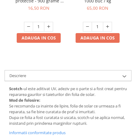
Telina de petiol
1000 buc / kg
i
protectie - 900 grame -
Aparat pentru legat plante cu
10
rolă 1.500 m
65,00 RON
16,50 RON
banda si capse
Mandrina
Masini pneumatice si hidraulice
Burghie pneumatice
ADAUGA IN COS
ADAUGA IN COS
Chei de impact pneumatice
Polizoare unghiulare pneumatice
Polizoare drepte
Antrenoare cu crichet pneumatice
Descriere
Polizoare pneumatice
Ciocane pneumatice cu dalta
Scotch
-ul este aditivat UV, adeziv pe o parte si a fost creat pentru
Capsator pneumatic
repararea gaurilor si taieturilor din folia de solar.
Freze pneumatice
Mod de folosire:
Se recomanda ca inainte de lipire, folia de solar ce urmeaza a fi
Pistoale pneumatice
reparata, sa fie bine curatata de praf si imuritati.
Slefuitoare orbitale pneumatice
Dupa ce folia a fost curatata si uscata, scotch-ul se aplica normal,
insistand prin prinderea marginilor rupturii.
Compresoare
Accesorii si consumabile scule
Informatii conformitate produs