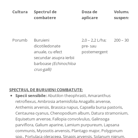
Cultura
Spectrul de
Doza de
Volumul de
combatere
aplicare
suspensie/
Porumb
Buruieni
2,0 – 2,2 L/ha;
200 – 300 L/
dicotiledonate
pre- sau
anuale, cu efect
postemergent
secundar asupra ierbii
barboase
(Echinochloa
crus-galli)
SPECTRUL DE BURUIENI COMBATUTE:
Specii sensibile:
Abutilon theophrasti, Amaranthus
retroflexus, Ambrosia artemisfolia Anagallis arvense,
Anthemis arvensis, Brassica napus, Capsella bursa pastoris,
Centaurea cyanus, Chenopodium album, Datura stramonium,
Equisetum arvense, Fallopia convolvulus, Galinsoga
parviflora, Galium aparine, Lamium purpureum, Lapsana
communis, Myosotis arvensis, Plantago major, Polygonum
spp., Portulaca oleraceea, Sinapis arvensis, Solanum nigrum,