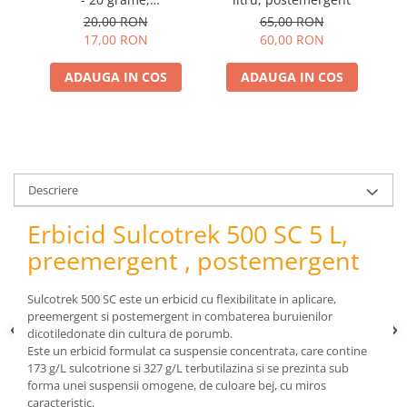
pneumatice
postemergent, grau, orz
p
20,00 RON
65,00 RON
Cricuri pneumatice
fl
17,00 RON
60,00 RON
Prese Hidraulice
Prese de rulmenti hidraulice
ADAUGA IN COS
ADAUGA IN COS
Prese de indoit tevi hidraulice
Echipamente electrice
Benzi izolatoare
Role Prelungitoare
Descriere
Polizoare unghiulare
Echipamente auto
Erbicid Sulcotrek 500 SC 5 L,
Unelte de mana
preemergent , postemergent
Scule pneumatice
Podele hidraulice & Presa de banc
Sulcotrek 500 SC este un erbicid cu flexibilitate in aplicare,
& Truse reparatii caroserie
preemergent si postemergent in combaterea buruienilor
dicotiledonate din cultura de porumb.
Cabluri si incarcatoare acumulator
Este un erbicid formulat ca suspensie concentrata, care contine
Echipamente de ridicat
173 g/L sulcotrione si 327 g/L terbutilazina si se prezinta sub
forma unei suspensii omogene, de culoare bej, cu miros
Chinga ancorare
caracteristic.