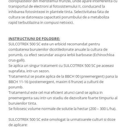
cloroplastelor din meristemul frunzei, unde apare interferenta cu
transportul de electroni al fotosistemului II, conducand la
inhibarea fotosintezei in plantele tinta. Selectivitatea fata de
cultura se datoreaza capacitatii porumbului de a metaboliza
rapid terbutilazina in compusi netoxici.
INSTRUCTIUNI DE FOLOSIRE:
SULCOTREK 500 SC este un erbicid recomandat pentru
combaterea buruienilor dicotiledonate anuale la cultura de
porumb, cu efect secundar asupra ierbii barboase (Echinochloa
crus-galli).
Se aplica un singur tratament cu SULCOTREK 500 SC pe aceeasi
suprafata, intr-un sezon.
Tratamentul se poate aplica de la BBCH 00 (preemergent) pana la
BBCH 11-16 (postemergent, maxim 6 frunze) a culturii de
porumb.
Tratamentul este cel mai eficient atunci cand se aplica in
preemergenta sau intr-un stadiu de dezvoltare foarte timpuriu al
buruienilor tinta.
Se folosesc volume normale de solutie la hectar (200 – 300 L/ha).
SULCOTREK 500 SC este omologat la urmatoarele culturi si doze
de aplicare: