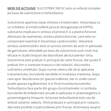
Depozitare si organizare
Freza de zapada
MOD DE ACTIUNE
:
SULCOTREK 500 SC este un erbicid complex
pe baza de sulcotrione si terbutilazina.
Echipamente de curatenie
Sulcotrione apartine clasei chimice a tricetonelor. Actioneaza ca
un inhibitor al 4-hidroxifenil piruvat dioxigenazei (4-HPPD),
substanta implicata in sinteza vitaminei E si a plastochinonei.
Afecteaza de asemenea, sinteza plastochinonei, care este un
component esential in biosinteza caretonoizilor. Deoarece
sinteza caretonoizilor este un proces extrem de activ in perioada
de germinare, erbicidele pe baza de sulcotrione sunt mult mai
eficace in stadii timpurii de dezvoltare ale buruienilor tinta.
Sulcotrione este preluat in principal de catre frunze, dar poate fi
preluat intr-o oarecare masura si de radacini, daca exista
suficienta umiditate. Dupa numai cateva zile de la aplicarea
tratamentului, buruienile sensibile isi inceteaza cresterea, dupa
care apar decolorarea (in special inalbirea, dar in unele cazuri
poate aparea ingalbenirea) si in final moartea buruienilor.
Terbutilazina face parte din grupa clorotriazinelor si combate
buruienile dicotiledonate anuale la aplicarea in preemergenta si
postemergenta timpurie. Actiunea terbutilazinei este cea de
erbicid sistemic selectiv, fiind preluata in principal prin radacini,
desi este posibila si patrunderea prin frunze. Actioneaza asupra