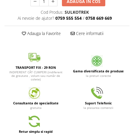
ADAUGA IN COS
Patrunjel de frunza
Surubelnite pneumatice
Cod Produs:
SULKOTREK
Clesti
Seminte de dovlecei
Ai nevoie de ajutor?
0759 555 554
/
0758 669 669
Unelte de taiat
Patrunjel de radacina
Pistoale pentru capse si pentru
Seminte de broccoli
Adauga la Favorite
Cere informatii
nituri
Seminte de dovleac
Scule pentru constructii
Scule VDE
Seminte de conopida
Set tubulare
Leustean
Biti si duze
TRANSPORT FIX - 29 RON
Seminte de morcov
Gama diversificata de produse
INDIFERENT CÂT CUMPERI (indiferent
Chei hexagonale
de greutate , volum sau număr de
la preturi corecte
Marar
colete)
Ciocane & dalti
Seminte telina de radacina
Tarozi, filiere si capete de
surubelnita
Semințe de Gulii
Dalti si poansoane cu litere si
Consultanta de specialitate
Suport Telefonic
Seminte de spanac
gratuita
la plasarea comenzii
numere
Seminte Mazare
Pompa de picior
Lanterne si lampi frontale
Fenicul
Echipament de protectie
Retur simplu si rapid