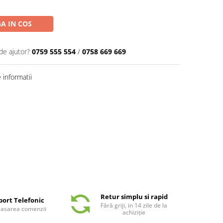
A IN COS
de ajutor?
0759 555 554
/
0758 669 669
informatii
Retur simplu si rapid
port Telefonic
Fără griji, in 14 zile de la
plasarea comenzii
achiziție