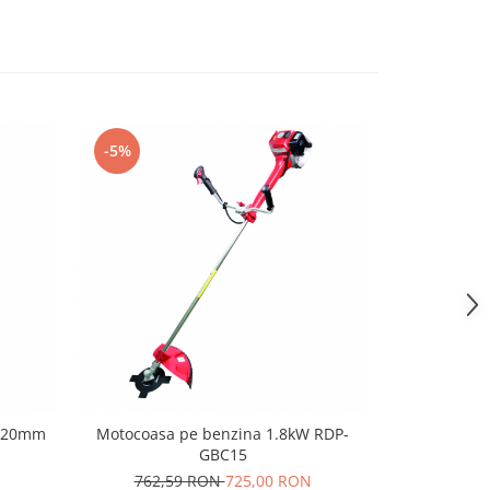
-5%
-5%
 220mm
Motocoasa pe benzina 1.8kW RDP-
Motocoasa p
GBC15
BK
762,59 RON
725,00 RON
400,