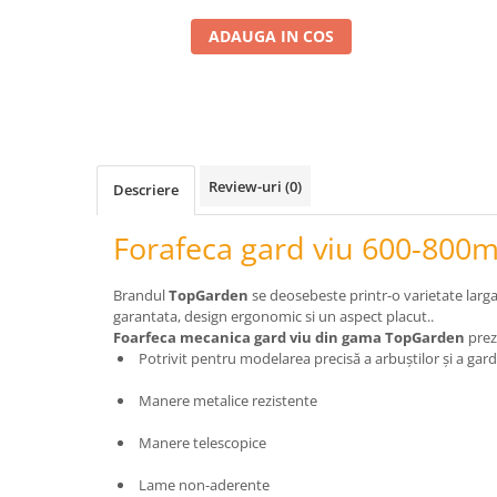
Telina de petiol
Aparat pentru legat plante cu
ADAUGA IN COS
banda si capse
Mandrina
Masini pneumatice si hidraulice
Burghie pneumatice
Chei de impact pneumatice
Review-uri
(0)
Descriere
Polizoare unghiulare pneumatice
Polizoare drepte
Forafeca gard viu 600-800
Antrenoare cu crichet pneumatice
Polizoare pneumatice
Brandul
TopGarden
se deosebeste printr-o varietate larg
Ciocane pneumatice cu dalta
garantata, design ergonomic si un aspect placut..
Capsator pneumatic
Foarfeca mecanica gard viu din gama TopGarden
prez
Potrivit pentru modelarea precisă a arbuștilor și a gardu
Freze pneumatice
Pistoale pneumatice
Manere metalice rezistente
Slefuitoare orbitale pneumatice
Manere telescopice
Compresoare
Accesorii si consumabile scule
Lame non-aderente