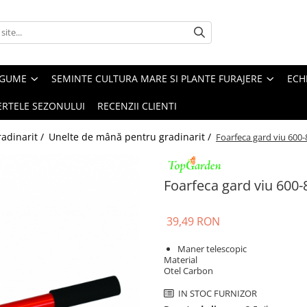
EGUME
SEMINTE CULTURA MARE SI PLANTE FURAJERE
ECH
ERTELE SEZONULUI
RECENZII CLIENTI
adinarit /
Unelte de mână pentru gradinarit /
Foarfeca gard viu 60
Foarfeca gard viu 60
39,49 RON
Maner telescopic
Material
Otel Carbon
IN STOC FURNIZOR