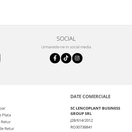
SOCIAL
Urmareste-ne in social media
DATE COMERCIALE
par
SC LENCOPLANT BUSINESS
GROUP SRL
 Plata
J28/614/2012
e Retur
RO30738841
de Retur