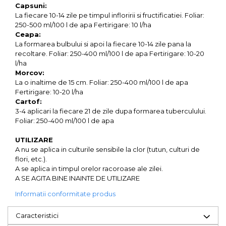
Capsuni:
La fiecare 10-14 zile pe timpul infloririi si fructificatiei. Foliar:
250-500 ml/100 l de apa Fertirigare: 10 l/ha
Ceapa:
La formarea bulbului si apoi la fiecare 10-14 zile pana la
recoltare. Foliar: 250-400 ml/100 l de apa Fertirigare: 10-20
l/ha
Morcov:
La o inaltime de 15 cm. Foliar: 250-400 ml/100 l de apa
Fertirigare: 10-20 l/ha
Cartof:
3-4 aplicari la fiecare 21 de zile dupa formarea tuberculului.
Foliar: 250-400 ml/100 l de apa
UTILIZARE
A nu se aplica in culturile sensibile la clor (tutun, culturi de
flori, etc.).
A se aplica in timpul orelor racoroase ale zilei.
A SE AGITA BINE INAINTE DE UTILIZARE
Informatii conformitate produs
Caracteristici