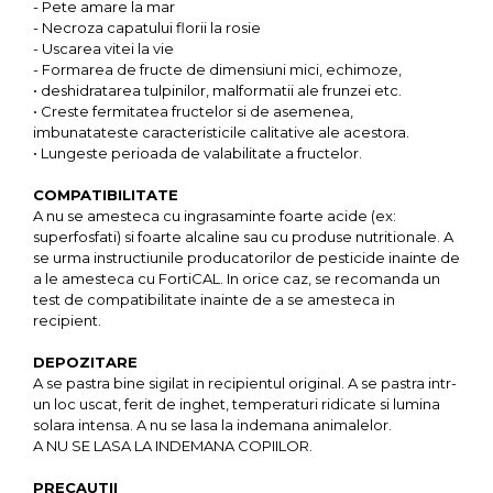
- Pete amare la mar
- Necroza capatului florii la rosie
- Uscarea vitei la vie
- Formarea de fructe de dimensiuni mici, echimoze,
• deshidratarea tulpinilor, malformatii ale frunzei etc.
• Creste fermitatea fructelor si de asemenea,
imbunatateste caracteristicile calitative ale acestora.
• Lungeste perioada de valabilitate a fructelor.
COMPATIBILITATE
A nu se amesteca cu ingrasaminte foarte acide (ex:
superfosfati) si foarte alcaline sau cu produse nutritionale. A
se urma instructiunile producatorilor de pesticide inainte de
a le amesteca cu FortiCAL. In orice caz, se recomanda un
test de compatibilitate inainte de a se amesteca in
recipient.
DEPOZITARE
A se pastra bine sigilat in recipientul original. A se pastra intr-
un loc uscat, ferit de inghet, temperaturi ridicate si lumina
solara intensa. A nu se lasa la indemana animalelor.
A NU SE LASA LA INDEMANA COPIILOR.
PRECAUTII