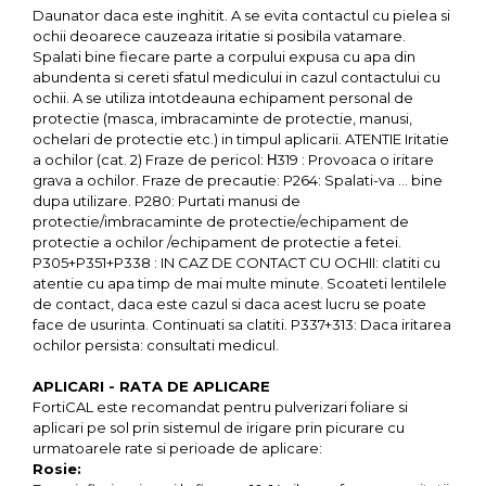
Daunator daca este inghitit. A se evita contactul cu pielea si
ochii deoarece cauzeaza iritatie si posibila vatamare.
Spalati bine fiecare parte a corpului expusa cu apa din
abundenta si cereti sfatul medicului in cazul contactului cu
ochii. A se utiliza intotdeauna echipament personal de
protectie (masca, imbracaminte de protectie, manusi,
ochelari de protectie etc.) in timpul aplicarii. ATENTIE Iritatie
a ochilor (cat. 2) Fraze de pericol: Η319 : Provoaca o iritare
grava a ochilor. Fraze de precautie: P264: Spalati-va … bine
dupa utilizare. P280: Purtati manusi de
protectie/imbracaminte de protectie/echipament de
protectie a ochilor /echipament de protectie a fetei.
P305+P351+P338 : IN CAZ DE CONTACT CU OCHII: clatiti cu
atentie cu apa timp de mai multe minute. Scoateti lentilele
de contact, daca este cazul si daca acest lucru se poate
face de usurinta. Continuati sa clatiti. P337+313: Daca iritarea
ochilor persista: consultati medicul.
APLICARI - RATA DE APLICARE
FortiCAL este recomandat pentru pulverizari foliare si
aplicari pe sol prin sistemul de irigare prin picurare cu
urmatoarele rate si perioade de aplicare:
Rosie: