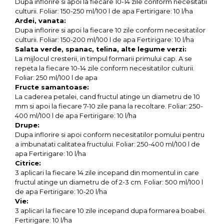
Dupa inflorire si apoi la fiecare 10-14 zile conform necesitatii
culturii. Foliar: 150-250 ml/100 l de apa Fertirigare: 10 l/ha
Ardei, vanata:
Dupa inflorire si apoi la fiecare 10 zile conform necesitatilor
culturii. Foliar: 150-200 ml/100 l de apa Fertirigare: 10 l/ha
Salata verde, spanac, telina, alte legume verzi:
La mijlocul cresterii, in timpul formarii primului cap. A se
repeta la fiecare 10-14 zile conform necesitatilor culturii.
Foliar: 250 ml/100 l de apa
Fructe samantoase:
La caderea petalei, cand fructul atinge un diametru de 10
mm si apoi la fiecare 7-10 zile pana la recoltare. Foliar: 250-
400 ml/100 l de apa Fertirigare: 10 l/ha
Drupe:
Dupa inflorire si apoi conform necesitatilor pomului pentru
a imbunatati calitatea fructului. Foliar: 250-400 ml/100 l de
apa Fertirigare: 10 l/ha
Citrice:
3 aplicari la fiecare 14 zile incepand din momentul in care
fructul atinge un diametru de of 2-3 cm. Foliar: 500 ml/100 l
de apa Fertirigare: 10-20 l/ha
Vie:
3 aplicari la fiecare 10 zile incepand dupa formarea boabei.
Fertirigare: 10 l/ha