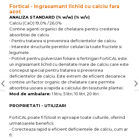
Fortical - ingrasamant lichid cu calciu fara
Depozitare si organizare
azot
Freza de zapada
ANALIZA STANDARD (% w/w) (% w/v)
Calciu (CaO) 19,0% / 26,0%
Echipamente de curatenie
Contine agenti organici de chelatare pentru cresterea
absorbtiei de calciu
• Pentru tratarea si prevenirea deficientelor de calciu
• Intareste structurile peretilor celulari la toate fructele si
legumele
• Potrivit pentru pulverizari foliare si fertirigari FortiCAL este
un ingrasamant lichid cu densitate mare de calciu care este
conceput special pentru tratarea si prevenirea
deficientelor de calciu. Este extrem de eficient deoarece
contine un factor organic de chelatare care permite
absorbtia usoara si rapida a calciului din tesuturile plantei.
Mod de ambalare:
1 litru, 5 litri, 10 litri, 20 litri.
PROPRIETATI - UTILIZARI
FortiCAL poate fi folosit in aproape toate culturile, oferind
urmatoarele beneficii:
• Corecteaza rapid si eficient deficientele de calciu, cum ar
fi: