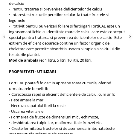
Depozitare si organizare
de calciu
Freza de zapada
• Pentru tratarea si prevenirea deficientelor de calciu
• Intareste structurile peretilor celulari la toate fructele si
Echipamente de curatenie
legumele
• Potrivit pentru pulverizari foliare si fertirigari FortiCAL este un
ingrasamant lichid cu densitate mare de calciu care este conceput
special pentru tratarea si prevenirea deficientelor de calciu. Este
extrem de eficient deoarece contine un factor organic de
chelatare care permite absorbtia usoara si rapida a calciului din
tesuturile plantei.
Mod de ambalare:
1 litru, 5 litri, 10 litri, 20 litri.
PROPRIETATI - UTILIZARI
FortiCAL poate fi folosit in aproape toate culturile, oferind
urmatoarele beneficii:
• Corecteaza rapid si eficient deficientele de calciu, cum ar fi:
- Pete amare la mar
- Necroza capatului florii la rosie
- Uscarea vitei la vie
- Formarea de fructe de dimensiuni mici, echimoze,
• deshidratarea tulpinilor, malformatii ale frunzei etc.
• Creste fermitatea fructelor si de asemenea, imbunatateste