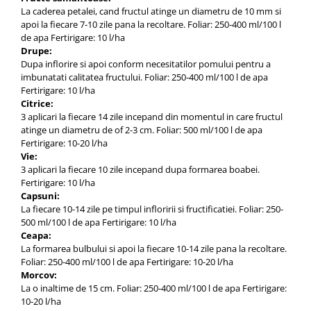
La caderea petalei, cand fructul atinge un diametru de 10 mm si
apoi la fiecare 7-10 zile pana la recoltare. Foliar: 250-400 ml/100 l
de apa Fertirigare: 10 l/ha
Drupe:
Dupa inflorire si apoi conform necesitatilor pomului pentru a
imbunatati calitatea fructului. Foliar: 250-400 ml/100 l de apa
Fertirigare: 10 l/ha
Citrice:
3 aplicari la fiecare 14 zile incepand din momentul in care fructul
atinge un diametru de of 2-3 cm. Foliar: 500 ml/100 l de apa
Fertirigare: 10-20 l/ha
Vie:
3 aplicari la fiecare 10 zile incepand dupa formarea boabei.
Fertirigare: 10 l/ha
Capsuni:
La fiecare 10-14 zile pe timpul infloririi si fructificatiei. Foliar: 250-
500 ml/100 l de apa Fertirigare: 10 l/ha
Ceapa:
La formarea bulbului si apoi la fiecare 10-14 zile pana la recoltare.
Foliar: 250-400 ml/100 l de apa Fertirigare: 10-20 l/ha
Morcov:
La o inaltime de 15 cm. Foliar: 250-400 ml/100 l de apa Fertirigare:
10-20 l/ha