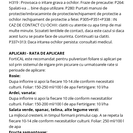
Η319 : Provoaca o iritare grava a ochilor. Fraze de precautie: P264:
Spalati-va … bine dupa utilizare. P280: Purtati manusi de
protectie/imbracaminte de protectie/echipament de protectie a
ochilor /echipament de protectie a fetei. P305+P351+P338 : IN
CAZ DE CONTACT CU OCHII: clatiti cu atentie cu apa timp de mai
multe minute. Scoateti lentilele de contact, daca este cazul si daca
acest lucru se poate face de usurinta. Continuati sa clatiti.
P337+313: Daca iritarea ochilor persista: consultati medicul.
APLICARI - RATA DE APLICARE
FortiCAL este recomandat pentru pulverizari foliare si aplicari pe
sol prin sistemul de irigare prin picurare cu urmatoarele rate si
perioade de aplicare:
Rosie:
Dupa inflorire si apoi la fiecare 10-14 zile conform necesitatii
culturii. Foliar: 150-250 ml/100 l de apa Fertirigare: 10 l/ha
Ardei, vanata:
Dupa inflorire si apoi la fiecare 10 zile conform necesitatilor
culturii. Foliar: 150-200 ml/100 l de apa Fertirigare: 10 l/ha
Salata verde, spanac, telina, alte legume verzi:
La mijlocul cresterii, in timpul formarii primului cap. A se repeta la
fiecare 10-14 zile conform necesitatilor culturii. Foliar: 250 ml/100 l
de apa
Fructe samantoase: