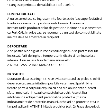
caracteristicile calitative ale acestora.
• Lungeste perioada de valabilitate a fructelor.
COMPATIBILITATE
A nu se amesteca cu ingrasaminte foarte acide (ex: superfosfati) si
foarte alcaline sau cu produse nutritionale. A se urma
instructiunile producatorilor de pesticide inainte de a le amesteca
cu FortiCAL. In orice caz, se recomanda un test de compatibilitate
inainte de a se amesteca in recipient.
DEPOZITARE
A se pastra bine sigilat in recipientul original. A se pastra intr-un
loc uscat, ferit de inghet, temperaturi ridicate si lumina solara
intensa. A nu se lasa la indemana animalelor.
A NU SE LASA LA INDEMANA COPIILOR.
PRECAUTII
Daunator daca este inghitit. A se evita contactul cu pielea si ochii
deoarece cauzeaza iritatie si posibila vatamare. Spalati bine
fiecare parte a corpului expusa cu apa din abundenta si cereti
sfatul medicului in cazul contactului cu ochii. A se utiliza
intotdeauna echipament personal de protectie (masca,
imbracaminte de protectie, manusi, ochelari de protectie etc.) in
timpul aplicarii. ATENTIE Iritatie a ochilor (cat. 2) Fraze de pericol: