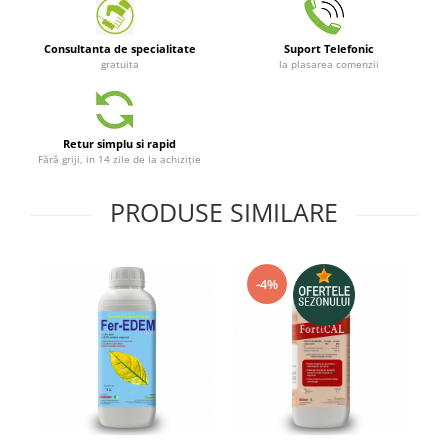
Telina de petiol
Aparat pentru legat plante cu
banda si capse
Consultanta de specialitate
Suport Telefonic
Mandrina
gratuita
la plasarea comenzii
Masini pneumatice si hidraulice
Burghie pneumatice
Retur simplu si rapid
Chei de impact pneumatice
Fără griji, in 14 zile de la achiziție
Polizoare unghiulare pneumatice
Polizoare drepte
PRODUSE SIMILARE
Antrenoare cu crichet pneumatice
Polizoare pneumatice
Ciocane pneumatice cu dalta
-4%
Capsator pneumatic
Freze pneumatice
Pistoale pneumatice
Slefuitoare orbitale pneumatice
Compresoare
Accesorii si consumabile scule