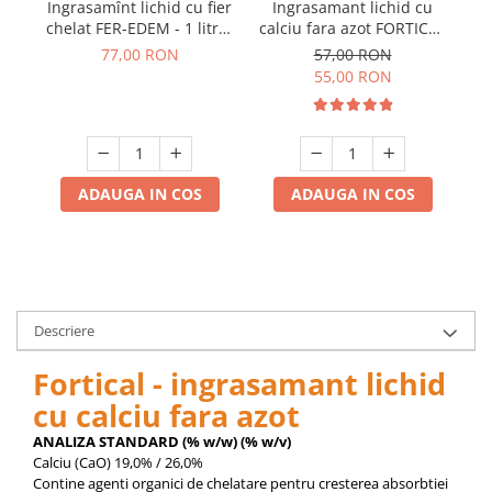
pneumatice
Ingrasamînt lichid cu fier
Ingrasamant lichid cu
chelat FER-EDEM - 1 litru,
calciu fara azot FORTICAL
Cricuri pneumatice
plante ornamentale,
- 1 litru- , legume , fructe,
77,00 RON
57,00 RON
Prese Hidraulice
pomi, gazon
vita de vie
le
55,00 RON
Prese de rulmenti hidraulice
Prese de indoit tevi hidraulice
Echipamente electrice
Benzi izolatoare
ADAUGA IN COS
ADAUGA IN COS
Role Prelungitoare
Polizoare unghiulare
Echipamente auto
Unelte de mana
Scule pneumatice
Descriere
Podele hidraulice & Presa de banc
Fortical - ingrasamant lichid
& Truse reparatii caroserie
cu calciu fara azot
Cabluri si incarcatoare acumulator
Echipamente de ridicat
ANALIZA STANDARD (% w/w) (% w/v)
Calciu (CaO) 19,0% / 26,0%
Chinga ancorare
Contine agenti organici de chelatare pentru cresterea absorbtiei