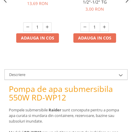
pneumatice
1/2"-1/2" TG
13,69 RON
3,00 RON
Cricuri pneumatice
Prese Hidraulice
Prese de rulmenti hidraulice
Prese de indoit tevi hidraulice
ADAUGA IN COS
ADAUGA IN COS
Echipamente electrice
Benzi izolatoare
Role Prelungitoare
Polizoare unghiulare
Echipamente auto
Descriere
Unelte de mana
Pompa de apa submersibila
Scule pneumatice
550W RD-WP12
Podele hidraulice & Presa de banc
& Truse reparatii caroserie
Cabluri si incarcatoare acumulator
Pompele submersibile
Raider
sunt concepute pentru a pompa
apa curata si murdara din containere, rezervoare, bazine sau
Echipamente de ridicat
subsoluri inundate.
Chinga ancorare