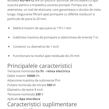
Modelul
RD-WP12
are un plutitor automat de inchidere cu apa
Depozitare si organizare
scazuta pentru a impiedica uscarea pompei. Pompa are, de
Freza de zapada
asemenea, un inel de etansare, care garanteaza o durata de viata
Echipamente de curatenie
lunga. Asigurarea filtrarii apei pompate cu diferite reziduuri si
particule de pana la 20 mm.
Debitul maxim de apa pana la 175 l / min
inaltimea maxima de pompare si adancimea de imersie 7 m
Conector cu diametrul de 1 inch
Functionare la nivelul apei reziduale de 25 mm
Principalele caracteristici
Tensiune nominala
Cu fir - retea electrica
Debit maxim
10500
l/h
Adancime maxima de submersie
7
m
Putere nominala de intrare
550
W
Diametru de iesire
1
Inch
Tensiune nominala
230
V
Aplicatii
Apa murdara
Caracteristici suplimentare