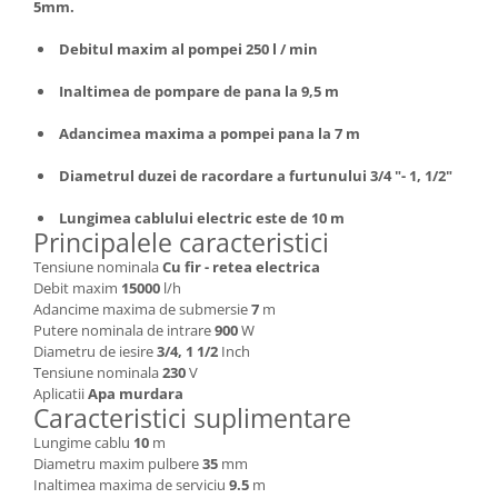
Depozitare si organizare
5mm.
Freza de zapada
Debitul maxim al pompei 250 l / min
Echipamente de curatenie
Inaltimea de pompare de pana la 9,5 m
Adancimea maxima a pompei pana la 7 m
Diametrul duzei de racordare a furtunului 3/4 "- 1, 1/2"
Lungimea cablului electric este de 10 m
Principalele caracteristici
Tensiune nominala
Cu fir - retea electrica
Debit maxim
15000
l/h
Adancime maxima de submersie
7
m
Putere nominala de intrare
900
W
Diametru de iesire
3/4, 1 1/2
Inch
Tensiune nominala
230
V
Aplicatii
Apa murdara
Caracteristici suplimentare
Lungime cablu
10
m
Diametru maxim pulbere
35
mm
Inaltimea maxima de serviciu
9.5
m