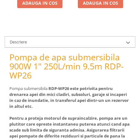
pneumatice
ADAUGA IN COS
ADAUGA IN COS
Cricuri pneumatice
Prese Hidraulice
Prese de rulmenti hidraulice
Prese de indoit tevi hidraulice
Descriere
Echipamente electrice
Benzi izolatoare
Pompa de apa submersibila
Role Prelungitoare
900W 1" 250L/min 9.5m RDP-
Polizoare unghiulare
WP26
Echipamente auto
Unelte de mana
Pompa submersibila
RDP-WP26 este potrivita pentru
Scule pneumatice
drenarea apei din mici cladiri, subsoluri, garaje si incaperi
in caz de inundatie, in transferul apei dintr-un un rezervor
Podele hidraulice & Presa de banc
in altul etc.
& Truse reparatii caroserie
Cabluri si incarcatoare acumulator
Pentru a proteja motorul de supraincalzire, pompa are un
plutitor care opreste instantaneu puterea atunci cand apa
Echipamente de ridicat
scade sub limita de siguranta admisa. Asigurarea filtrarii
Chinga ancorare
apei pompate de diferite reziduuri si particule de pana la