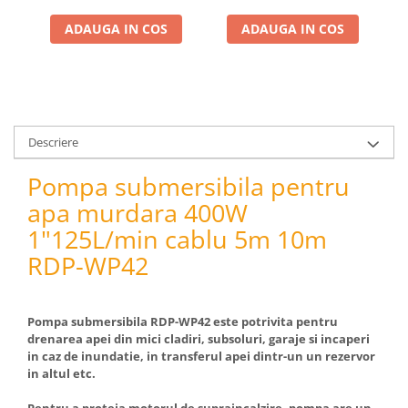
pneumatice
Cricuri pneumatice
ADAUGA IN COS
ADAUGA IN COS
Prese Hidraulice
Prese de rulmenti hidraulice
Prese de indoit tevi hidraulice
Echipamente electrice
Descriere
Benzi izolatoare
Role Prelungitoare
Pompa submersibila pentru
Polizoare unghiulare
apa murdara 400W
Echipamente auto
1"125L/min cablu 5m 10m
Unelte de mana
RDP-WP42
Scule pneumatice
Podele hidraulice & Presa de banc
& Truse reparatii caroserie
Pompa submersibila RDP-WP42 este potrivita pentru
drenarea apei din mici cladiri, subsoluri, garaje si incaperi
Cabluri si incarcatoare acumulator
in caz de inundatie, in transferul apei dintr-un un rezervor
Echipamente de ridicat
in altul etc.
Chinga ancorare