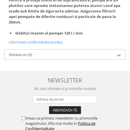
Pentru a proteja motorul de supraincalzire, pompa are un
Depozitare si organizare
plutitor care opreste instantaneu puterea atunci cand apa
Freza de zapada
scade sub limita de siguranta admisa. Asigurarea filtrarii
Echipamente de curatenie
apei pompate de diferite reziduuri si particule de pana la
20mm.
Debitul maxim al pompei 125 l / min
Informatii conformitate produs
Review-uri
(0)
NEWSLETTER
Nu rata ofertele si promotiile noastre
Vreau sa primesc newsletter cu promotiile
magazinului. Afla mai multe in
Politica de
Confidentialitate