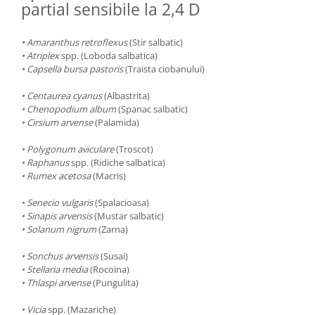
partial sensibile la 2,4 D
• Amaranthus retroflexus
(Stir salbatic)
• Atriplex
spp. (Loboda salbatica)
• Capsella bursa pastoris
(Traista ciobanului)
• Centaurea cyanus
(Albastrita)
• Chenopodium album
(Spanac salbatic)
• Cirsium arvense
(Palamida)
• Polygonum aviculare
(Troscot)
• Raphanus
spp. (Ridiche salbatica)
• Rumex acetosa
(Macris)
• Senecio vulgaris
(Spalacioasa)
• Sinapis arvensis
(Mustar salbatic)
• Solanum nigrum
(Zarna)
• Sonchus arvensis
(Susai)
• Stellaria media
(Rocoina)
• Thlaspi arvense
(Pungulita)
• Vicia
spp. (Mazariche)