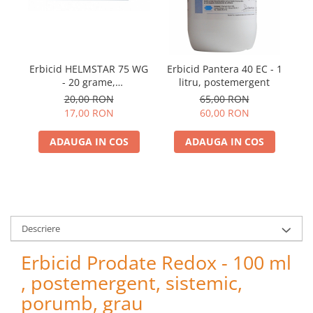
pneumatice
Cricuri pneumatice
Prese Hidraulice
Prese de rulmenti hidraulice
Erbicid HELMSTAR 75 WG
Erbicid Pantera 40 EC - 1
Er
Prese de indoit tevi hidraulice
- 20 grame,
litru, postemergent
Echipamente electrice
postemergent, grau, orz
p
20,00 RON
65,00 RON
fl
17,00 RON
60,00 RON
Benzi izolatoare
Role Prelungitoare
ADAUGA IN COS
ADAUGA IN COS
Polizoare unghiulare
Echipamente auto
Unelte de mana
Scule pneumatice
Descriere
Podele hidraulice & Presa de banc
& Truse reparatii caroserie
Erbicid Prodate Redox - 100 ml
Cabluri si incarcatoare acumulator
, postemergent, sistemic,
Echipamente de ridicat
porumb, grau
Chinga ancorare