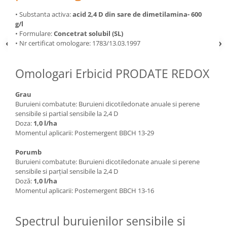
Depozitare si organizare
• Substanta activa:
acid 2,4 D din sare de dimetilamina- 600
Freza de zapada
g/l
Echipamente de curatenie
• Formulare:
Concetrat solubil (SL)
• Nr certificat omologare: 1783/13.03.1997
Omologari Erbicid PRODATE REDOX
Grau
Buruieni combatute: Buruieni dicotiledonate anuale si perene
sensibile si partial sensibile la 2,4 D
Doza:
1,0 l/ha
Momentul aplicarii: Postemergent BBCH 13-29
Porumb
Buruieni combatute: Buruieni dicotiledonate anuale si perene
sensibile si parţial sensibile la 2,4 D
Doză:
1,0 l/ha
Momentul aplicarii: Postemergent BBCH 13-16
Spectrul buruienilor sensibile si