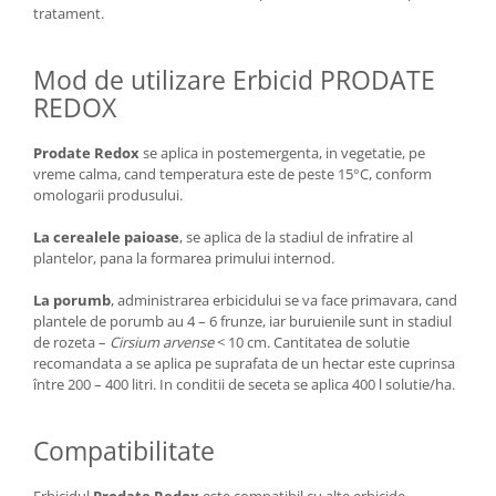
tratament.
Mod de utilizare Erbicid PRODATE
REDOX
Prodate Redox
se aplica in postemergenta, in vegetatie, pe
vreme calma, cand temperatura este de peste 15°C, conform
omologarii produsului.
La cerealele paioase
, se aplica de la stadiul de infratire al
plantelor, pana la formarea primului internod.
La porumb
, administrarea erbicidului se va face primavara, cand
plantele de porumb au 4 – 6 frunze, iar buruienile sunt in stadiul
de rozeta –
Cirsium arvense
< 10 cm. Cantitatea de solutie
recomandata a se aplica pe suprafata de un hectar este cuprinsa
între 200 – 400 litri. In conditii de seceta se aplica 400 l solutie/ha.
Compatibilitate
Erbicidul
Prodate Redox
este compatibil cu alte erbicide,