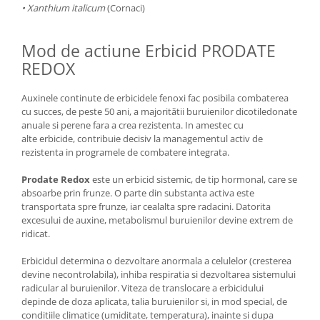
• Xanthium italicum
(Cornaci)
Mod de actiune Erbicid PRODATE
REDOX
Auxinele continute de erbicidele fenoxi fac posibila combaterea
cu succes, de peste 50 ani, a majoritătii buruienilor dicotiledonate
anuale si perene fara a crea rezistenta. In amestec cu
alte erbicide, contribuie decisiv la managementul activ de
rezistenta in programele de combatere integrata.
Prodate Redox
este un erbicid sistemic, de tip hormonal, care se
absoarbe prin frunze. O parte din substanta activa este
transportata spre frunze, iar cealalta spre radacini. Datorita
excesului de auxine, metabolismul buruienilor devine extrem de
ridicat.
Erbicidul determina o dezvoltare anormala a celulelor (cresterea
devine necontrolabila), inhiba respiratia si dezvoltarea sistemului
radicular al buruienilor. Viteza de translocare a erbicidului
depinde de doza aplicata, talia buruienilor si, in mod special, de
conditiile climatice (umiditate, temperatura), inainte si dupa