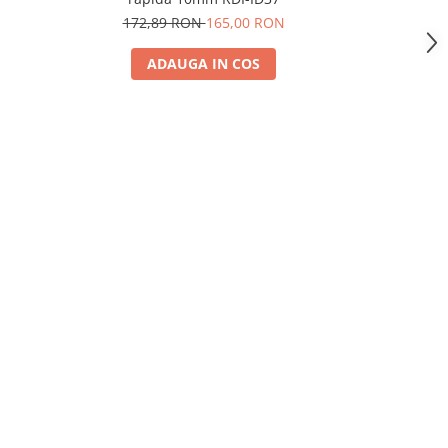
172,89 RON
165,00 RON
209,
ADAUGA IN COS
A