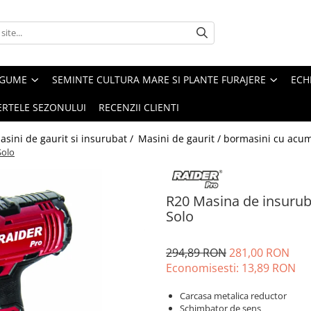
EGUME
SEMINTE CULTURA MARE SI PLANTE FURAJERE
ECH
ERTELE SEZONULUI
RECENZII CLIENTI
asini de gaurit si insurubat /
Masini de gaurit / bormasini cu acu
Solo
R20 Masina de insuru
Solo
294,89 RON
281,00 RON
Economisesti:
13,89
RON
Carcasa metalica reductor
Schimbator de sens