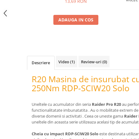
Telina de petiol
13,69 RON
Aparat pentru legat plante cu
banda si capse
ADAUGA IN COS
Mandrina
Masini pneumatice si hidraulice
Burghie pneumatice
Chei de impact pneumatice
Polizoare unghiulare pneumatice
Video
(1)
Review-uri
(0)
Polizoare drepte
Descriere
Antrenoare cu crichet pneumatice
R20 Masina de insurubat c
Polizoare pneumatice
250Nm RDP-SCIW20 Solo
Ciocane pneumatice cu dalta
Capsator pneumatic
Freze pneumatice
Uneltele cu acumulator din seria
Raider Pro R20
au perfor
functionalitatate imbunatatita . Au o mobilitate extrem de m
Pistoale pneumatice
diverse domenii si activitati . Ceea ce uneste gama
Raider
Slefuitoare orbitale pneumatice
uneltele din aceasta serie utilizeaza acelasi tip de acumula
Compresoare
Cheia cu impact RDP-SCIW20 Solo
este destinata utilizar
Accesorii si consumabile scule