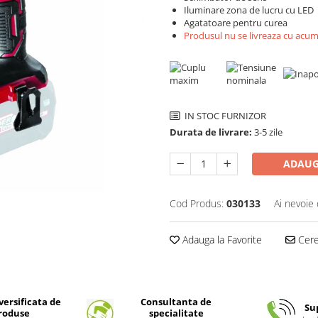
Iluminare zona de lucru cu LED
Agatatoare pentru curea
Produsul nu se livreaza cu acu
IN STOC FURNIZOR
Durata de livrare:
3-5 zile
ADAUG
Cod Produs:
030133
Ai nevoie 
Adauga la Favorite
Cere 
ersificata de
Consultanta de
Su
roduse
specialitate