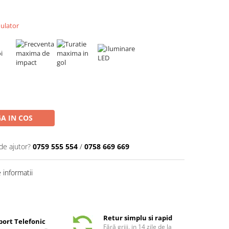
mulator
A IN COS
de ajutor?
0759 555 554
/
0758 669 669
informatii
Retur simplu si rapid
port Telefonic
Fără griji, in 14 zile de la