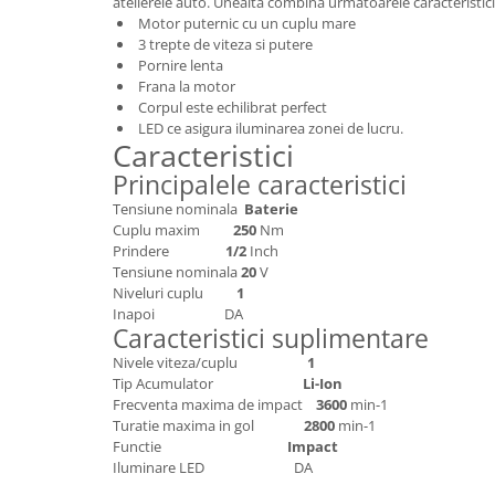
atelierele auto. Unealta combina urmatoarele caracteristici
pneumatice
Motor puternic cu un cuplu mare
Cricuri pneumatice
3 trepte de viteza si putere
Prese Hidraulice
Pornire lenta
Frana la motor
Prese de rulmenti hidraulice
Corpul este echilibrat perfect
Prese de indoit tevi hidraulice
LED ce asigura iluminarea zonei de lucru.
Caracteristici
Echipamente electrice
Principalele caracteristici
Benzi izolatoare
Tensiune nominala
Baterie
Role Prelungitoare
Cuplu maxim
250
Nm
Polizoare unghiulare
Prindere
1/2
Inch
Echipamente auto
Tensiune nominala
20
V
Niveluri cuplu
1
Unelte de mana
Inapoi DA
Caracteristici suplimentare
Scule pneumatice
Podele hidraulice & Presa de banc
Nivele viteza/cuplu
1
Tip Acumulator
Li-Ion
& Truse reparatii caroserie
Frecventa maxima de impact
3600
min-1
Cabluri si incarcatoare acumulator
Turatie maxima in gol
2800
min-1
Echipamente de ridicat
Functie
Impact
Iluminare LED DA
Chinga ancorare