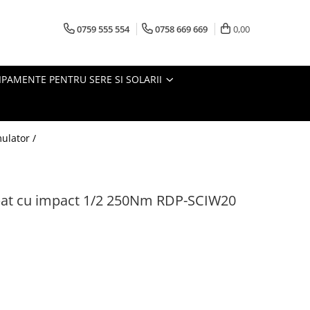
0759 555 554
0758 669 669
0,00
IPAMENTE PENTRU SERE SI SOLARII
mulator /
bat cu impact 1/2 250Nm RDP-SCIW20