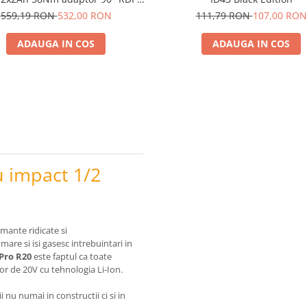
CDL21
559,19 RON
532,00 RON
111,79 RON
107,00 RON
ADAUGA IN COS
ADAUGA IN COS
u impact 1/2
mante ridicate si
are si isi gasesc intrebuintari in
 Pro R20
este faptul ca toate
tor de 20V cu tehnologia Li-Ion.
ii nu numai in constructii ci si in