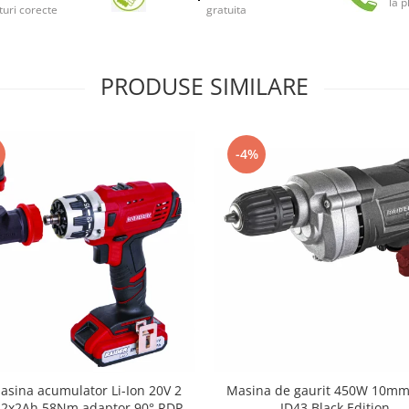
la 
turi corecte
gratuita
PRODUSE SIMILARE
-4%
sina acumulator Li-Ion 20V 2
Masina de gaurit 450W 10mm
e 2x2Ah 58Nm adaptor 90° RDP-
ID43 Black Edition