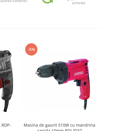
plasarea comenzii
achiziție
-5%
-5%
 RDP-
Masina de gaurit 510W cu mandrina
Bormasina cu
rapida 10mm RDI-ID37
x 1,5 Ah, 