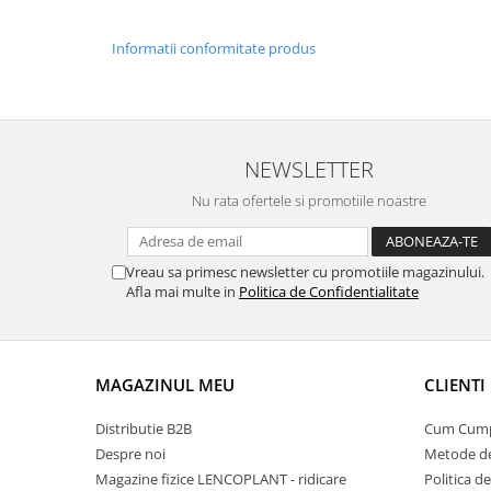
Depozitare si organizare
Freza de zapada
Informatii conformitate produs
Echipamente de curatenie
NEWSLETTER
Nu rata ofertele si promotiile noastre
Vreau sa primesc newsletter cu promotiile magazinului.
Afla mai multe in
Politica de Confidentialitate
MAGAZINUL MEU
CLIENTI
Distributie B2B
Cum Cum
Despre noi
Metode de
Magazine fizice LENCOPLANT - ridicare
Politica d