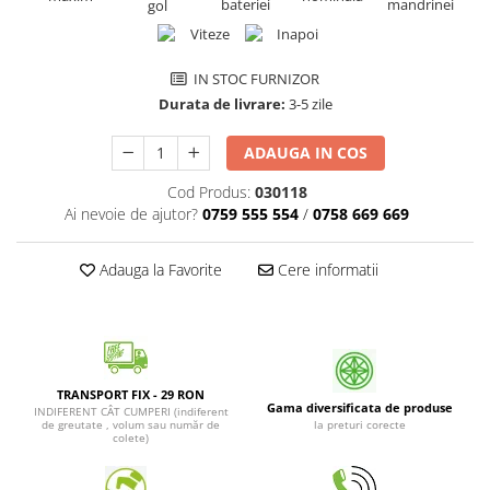
Patrunjel de frunza
Surubelnite pneumatice
Clesti
Seminte de dovlecei
Unelte de taiat
IN STOC FURNIZOR
Patrunjel de radacina
Pistoale pentru capse si pentru
Durata de livrare:
3-5 zile
Seminte de broccoli
nituri
Seminte de dovleac
ADAUGA IN COS
Scule pentru constructii
Scule VDE
Seminte de conopida
Cod Produs:
030118
Set tubulare
Ai nevoie de ajutor?
0759 555 554
/
0758 669 669
Leustean
Biti si duze
Seminte de morcov
Chei hexagonale
Adauga la Favorite
Cere informatii
Marar
Ciocane & dalti
Seminte telina de radacina
Tarozi, filiere si capete de
surubelnita
Semințe de Gulii
Dalti si poansoane cu litere si
Seminte de spanac
numere
TRANSPORT FIX - 29 RON
Gama diversificata de produse
INDIFERENT CÂT CUMPERI (indiferent
Seminte Mazare
Pompa de picior
de greutate , volum sau număr de
la preturi corecte
colete)
Lanterne si lampi frontale
Fenicul
Echipament de protectie