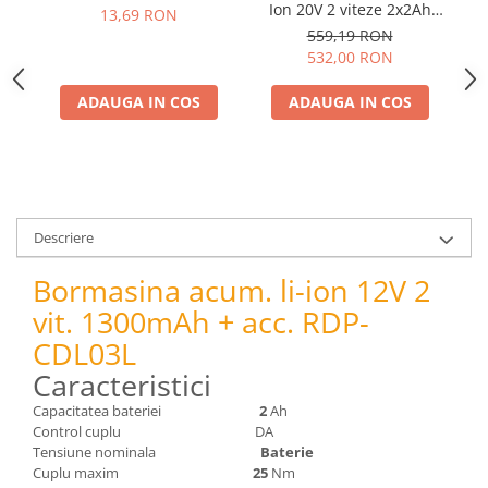
pneumatice
Ion 20V 2 viteze 2x2Ah
13,69 RON
58Nm adaptor 90° RDP-
Cricuri pneumatice
559,19 RON
CDL21
532,00 RON
Prese Hidraulice
Prese de rulmenti hidraulice
ADAUGA IN COS
ADAUGA IN COS
Prese de indoit tevi hidraulice
Echipamente electrice
Benzi izolatoare
Role Prelungitoare
Polizoare unghiulare
Descriere
Echipamente auto
Bormasina acum. li-ion 12V 2
Unelte de mana
vit. 1300mAh + acc. RDP-
Scule pneumatice
CDL03L
Podele hidraulice & Presa de banc
Caracteristici
& Truse reparatii caroserie
Cabluri si incarcatoare acumulator
Capacitatea bateriei
2
Ah
Control cuplu DA
Echipamente de ridicat
Tensiune nominala
Baterie
Chinga ancorare
Cuplu maxim
25
Nm