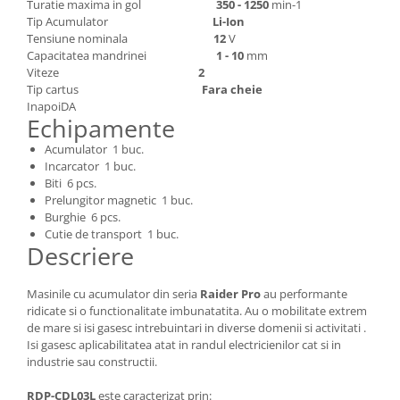
Depozitare si organizare
Turatie maxima in gol
350 - 1250
min-1
Tip Acumulator
Li-Ion
Freza de zapada
Tensiune nominala
12
V
Echipamente de curatenie
Capacitatea mandrinei
1 - 10
mm
Viteze
2
Tip cartus
Fara cheie
InapoiDA
Echipamente
Acumulator 1 buc.
Incarcator 1 buc.
Biti 6 pcs.
Prelungitor magnetic 1 buc.
Burghie 6 pcs.
Cutie de transport 1 buc.
Descriere
Masinile cu acumulator din seria
Raider Pro
au performante
ridicate si o functionalitate imbunatatita. Au o mobilitate extrem
de mare si isi gasesc intrebuintari in diverse domenii si activitati .
Isi gasesc aplicabilitatea atat in randul electricienilor cat si in
industrie sau constructii.
RDP-CDL03L
este caracterizat prin: