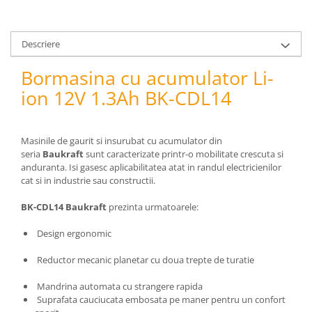
pneumatice
Cricuri pneumatice
Prese Hidraulice
Descriere
Prese de rulmenti hidraulice
Bormasina cu acumulator Li-
Prese de indoit tevi hidraulice
ion 12V 1.3Ah BK-CDL14
Echipamente electrice
Benzi izolatoare
Role Prelungitoare
Masinile de gaurit si insurubat cu acumulator din
Polizoare unghiulare
seria
Baukraft
sunt caracterizate printr-o mobilitate crescuta si
anduranta. Isi gasesc aplicabilitatea atat in randul electricienilor
Echipamente auto
cat si in industrie sau constructii.
Unelte de mana
BK-CDL14 Baukraft
prezinta urmatoarele:
Scule pneumatice
Podele hidraulice & Presa de banc
Design ergonomic
& Truse reparatii caroserie
Reductor mecanic planetar cu doua trepte de turatie
Cabluri si incarcatoare acumulator
Echipamente de ridicat
Mandrina automata cu strangere rapida
Chinga ancorare
Suprafata cauciucata embosata pe maner pentru un confort