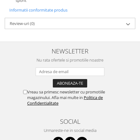
sporit
Depozitare si organizare
Freza de zapada
Informatii conformitate produs
Echipamente de curatenie
Review-uri
(0)
NEWSLETTER
Nu rata ofertele si promotiile noastre
Vreau sa primesc newsletter cu promotiile
magazinului. Afla mai multe in
Politica de
Confidentialitate
SOCIAL
Urmareste-ne in social media