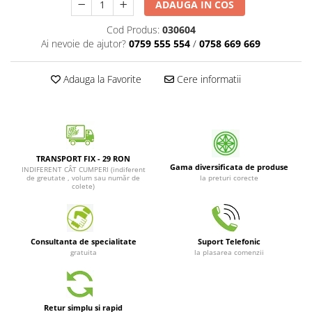
ADAUGA IN COS
Patrunjel de frunza
Surubelnite pneumatice
Cod Produs:
030604
Clesti
Seminte de dovlecei
Ai nevoie de ajutor?
0759 555 554
/
0758 669 669
Unelte de taiat
Patrunjel de radacina
Pistoale pentru capse si pentru
Seminte de broccoli
Adauga la Favorite
Cere informatii
nituri
Seminte de dovleac
Scule pentru constructii
Scule VDE
Seminte de conopida
Set tubulare
Leustean
Biti si duze
TRANSPORT FIX - 29 RON
Seminte de morcov
Gama diversificata de produse
Chei hexagonale
INDIFERENT CÂT CUMPERI (indiferent
de greutate , volum sau număr de
la preturi corecte
Marar
colete)
Ciocane & dalti
Seminte telina de radacina
Tarozi, filiere si capete de
surubelnita
Semințe de Gulii
Dalti si poansoane cu litere si
Consultanta de specialitate
Suport Telefonic
Seminte de spanac
numere
gratuita
la plasarea comenzii
Seminte Mazare
Pompa de picior
Lanterne si lampi frontale
Fenicul
Echipament de protectie
Retur simplu si rapid