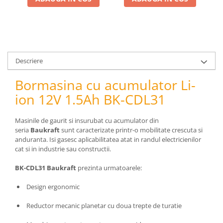
pneumatice
Cricuri pneumatice
Prese Hidraulice
Prese de rulmenti hidraulice
Prese de indoit tevi hidraulice
Descriere
Echipamente electrice
Bormasina cu acumulator Li-
Benzi izolatoare
ion 12V 1.5Ah BK-CDL31
Role Prelungitoare
Polizoare unghiulare
Masinile de gaurit si insurubat cu acumulator din
Echipamente auto
seria
Baukraft
sunt caracterizate printr-o mobilitate crescuta si
Unelte de mana
anduranta. Isi gasesc aplicabilitatea atat in randul electricienilor
cat si in industrie sau constructii.
Scule pneumatice
Podele hidraulice & Presa de banc
BK-CDL31 Baukraft
prezinta urmatoarele:
& Truse reparatii caroserie
Cabluri si incarcatoare acumulator
Design ergonomic
Echipamente de ridicat
Reductor mecanic planetar cu doua trepte de turatie
Chinga ancorare