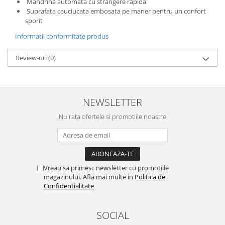
Mandrina automata cu strangere rapida
Depozitare si organizare
Suprafata cauciucata embosata pe maner pentru un confort
Freza de zapada
sporit
Echipamente de curatenie
Informatii conformitate produs
Review-uri
(0)
NEWSLETTER
Nu rata ofertele si promotiile noastre
Vreau sa primesc newsletter cu promotiile
magazinului. Afla mai multe in
Politica de
Confidentialitate
SOCIAL