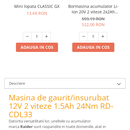
pneumatice
Mini lopata CLASSIC GX
Bormasina acumulator Li-
M
Cricuri pneumatice
Ion 20V 2 viteze 2x2Ah
13,69 RON
Prese Hidraulice
58Nm adaptor 90° RDP-
559,19 RON
CDL21
Prese de rulmenti hidraulice
532,00 RON
Prese de indoit tevi hidraulice
Echipamente electrice
ADAUGA IN COS
ADAUGA IN COS
Benzi izolatoare
Role Prelungitoare
Polizoare unghiulare
Echipamente auto
Unelte de mana
Descriere
Scule pneumatice
Masina de gaurit/insurubat
Podele hidraulice & Presa de banc
& Truse reparatii caroserie
12V 2 viteze 1.5Ah 24Nm RD-
Cabluri si incarcatoare acumulator
CDL33
Echipamente de ridicat
Datorita versatilitatii lor, uneltele cu acumulator
Chinga ancorare
marca
Raider
sunt raspandite in toate domeniile, atat in