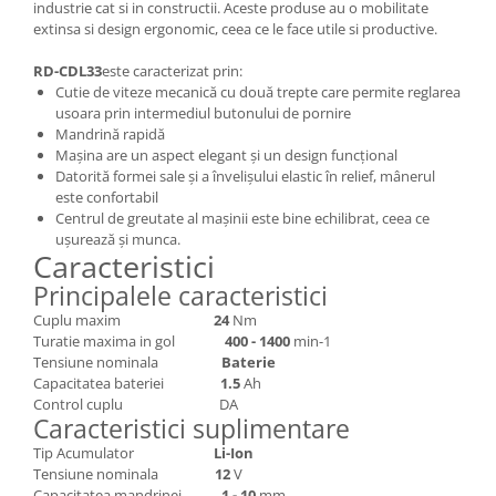
Depozitare si organizare
industrie cat si in constructii. Aceste produse au o mobilitate
extinsa si design ergonomic, ceea ce le face utile si productive.
Freza de zapada
Echipamente de curatenie
RD-CDL33
este caracterizat prin:
Cutie de viteze mecanică cu două trepte care permite reglarea
usoara prin intermediul butonului de pornire
Mandrină rapidă
Mașina are un aspect elegant și un design funcțional
Datorită formei sale și a învelișului elastic în relief, mânerul
este confortabil
Centrul de greutate al mașinii este bine echilibrat, ceea ce
ușurează și munca.
Caracteristici
Principalele caracteristici
Cuplu maxim
24
Nm
Turatie maxima in gol
400 - 1400
min-1
Tensiune nominala
Baterie
Capacitatea bateriei
1.5
Ah
Control cuplu DA
Caracteristici suplimentare
Tip Acumulator
Li-Ion
Tensiune nominala
12
V
Capacitatea mandrinei
1 - 10
mm