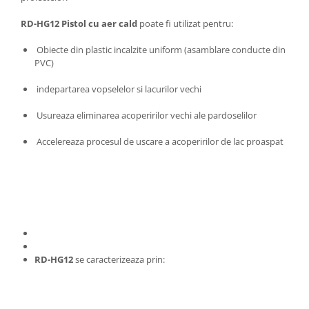
Depozitare si organizare
Freza de zapada
RD-HG12 Pistol cu aer cald
poate fi utilizat pentru:
Echipamente de curatenie
Obiecte din plastic incalzite uniform (asamblare conducte din
PVC)
indepartarea vopselelor si lacurilor vechi
Usureaza eliminarea acoperirilor vechi ale pardoselilor
Accelereaza procesul de uscare a acoperirilor de lac proaspat
RD-HG12
se caracterizeaza prin: