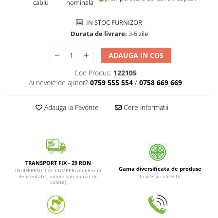
Patrunjel de frunza
Surubelnite pneumatice
Clesti
Seminte de dovlecei
IN STOC FURNIZOR
Unelte de taiat
Durata de livrare:
3-5 zile
Patrunjel de radacina
Pistoale pentru capse si pentru
Seminte de broccoli
ADAUGA IN COS
nituri
Seminte de dovleac
Scule pentru constructii
Cod Produs:
122105
Scule VDE
Seminte de conopida
Ai nevoie de ajutor?
0759 555 554
/
0758 669 669
Set tubulare
Leustean
Biti si duze
Adauga la Favorite
Cere informatii
Seminte de morcov
Chei hexagonale
Marar
Ciocane & dalti
Seminte telina de radacina
Tarozi, filiere si capete de
surubelnita
Semințe de Gulii
TRANSPORT FIX - 29 RON
Dalti si poansoane cu litere si
Gama diversificata de produse
INDIFERENT CÂT CUMPERI (indiferent
Seminte de spanac
numere
de greutate , volum sau număr de
la preturi corecte
colete)
Seminte Mazare
Pompa de picior
Lanterne si lampi frontale
Fenicul
Echipament de protectie