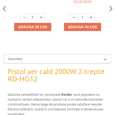
HG14
pneumatice
99,00 RON
Cricuri pneumatice
Prese Hidraulice
Prese de rulmenti hidraulice
ADAUGA IN COS
ADAUGA IN COS
Prese de indoit tevi hidraulice
Echipamente electrice
Benzi izolatoare
Role Prelungitoare
Polizoare unghiulare
Descriere
Echipamente auto
Pistol aer cald 2000W 2-trepte
Unelte de mana
RD-HG12
Scule pneumatice
Podele hidraulice & Presa de banc
& Truse reparatii caroserie
Datorita versatilitatii lor, produsele
Raider
sunt populare nu
Cabluri si incarcatoare acumulator
numai in randul utilizatorilor casnici cat si in ramurile industriei
Echipamente de ridicat
constructoare. Gama larga de produse poate satisface nevoile
Chinga ancorare
fiecarui utilizator, luand in considerare cerintele si dimensiunea
proiectelor.