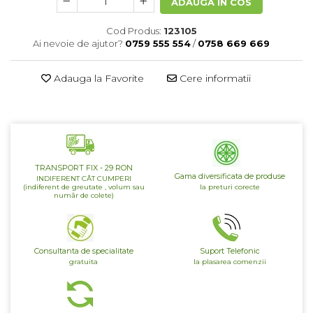
ADAUGA IN COS
Patrunjel de frunza
Surubelnite pneumatice
Clesti
Cod Produs:
123105
Seminte de dovlecei
Ai nevoie de ajutor?
0759 555 554
/
0758 669 669
Unelte de taiat
Patrunjel de radacina
Pistoale pentru capse si pentru
Seminte de broccoli
Adauga la Favorite
Cere informatii
nituri
Seminte de dovleac
Scule pentru constructii
Scule VDE
Seminte de conopida
Set tubulare
Leustean
Biti si duze
Seminte de morcov
TRANSPORT FIX - 29 RON
Chei hexagonale
Gama diversificata de produse
INDIFERENT CÂT CUMPERI
Marar
(indiferent de greutate , volum sau
la preturi corecte
Ciocane & dalti
număr de colete)
Seminte telina de radacina
Tarozi, filiere si capete de
surubelnita
Semințe de Gulii
Dalti si poansoane cu litere si
Seminte de spanac
Consultanta de specialitate
Suport Telefonic
numere
gratuita
la plasarea comenzii
Seminte Mazare
Pompa de picior
Lanterne si lampi frontale
Fenicul
Echipament de protectie