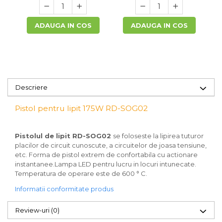
Accesorii si consumabile scule
pneumatice
ADAUGA IN COS
ADAUGA IN COS
Cricuri pneumatice
Prese Hidraulice
Prese de rulmenti hidraulice
Prese de indoit tevi hidraulice
Echipamente electrice
Descriere
Benzi izolatoare
Role Prelungitoare
Pistol pentru lipit 175W RD-SOG02
Polizoare unghiulare
Echipamente auto
Pistolul de lipit RD-SOG02
se foloseste la lipirea tuturor
placilor de circuit cunoscute, a circuitelor de joasa tensiune,
Unelte de mana
etc. Forma de pistol extrem de confortabila cu actionare
Scule pneumatice
instantanee.Lampa LED pentru lucru in locuri intunecate.
Podele hidraulice & Presa de banc
Temperatura de operare este de 600 ° C.
& Truse reparatii caroserie
Informatii conformitate produs
Cabluri si incarcatoare acumulator
Echipamente de ridicat
Review-uri
(0)
Chinga ancorare