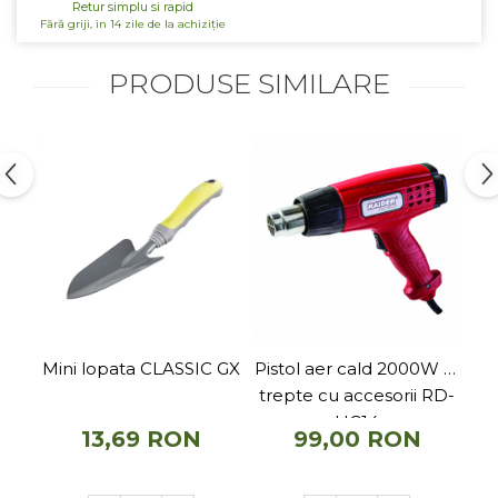
Telina de petiol
Retur simplu si rapid
Aparat pentru legat plante cu
Fără griji, in 14 zile de la achiziție
banda si capse
Mandrina
PRODUSE SIMILARE
Masini pneumatice si hidraulice
Burghie pneumatice
Chei de impact pneumatice
Polizoare unghiulare pneumatice
Polizoare drepte
Antrenoare cu crichet
pneumatice
Polizoare pneumatice
Ciocane pneumatice cu dalta
Capsator pneumatic
Mini lopata CLASSIC GX
Pistol aer cald 2000W 2-
R2
Freze pneumatice
trepte cu accesorii RD-
Pistoale pneumatice
HG14
13,69 RON
99,00 RON
Slefuitoare orbitale pneumatice
Compresoare