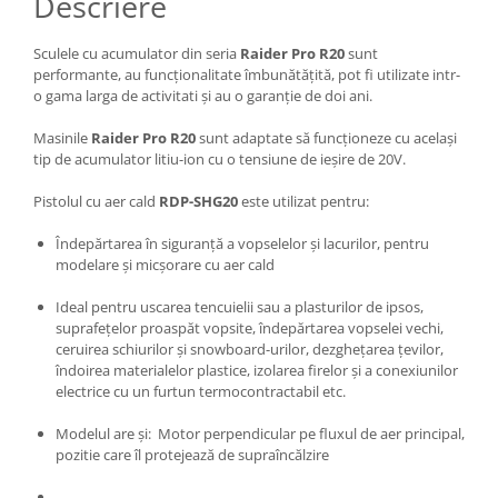
Descriere
Depozitare si organizare
Freza de zapada
Sculele cu acumulator din seria
Raider Pro R20
sunt
Echipamente de curatenie
performante, au funcționalitate îmbunătățită, pot fi utilizate intr-
o gama larga de activitati și au o garanție de doi ani.
Masinile
Raider Pro R20
sunt adaptate să funcționeze cu același
tip de acumulator litiu-ion cu o tensiune de ieșire de 20V.
Pistolul cu aer cald
RDP-SHG20
este utilizat pentru:
Îndepărtarea în siguranță a vopselelor și lacurilor, pentru
modelare și micșorare cu aer cald
Ideal pentru uscarea tencuielii sau a plasturilor de ipsos,
suprafețelor proaspăt vopsite, îndepărtarea vopselei vechi,
ceruirea schiurilor și snowboard-urilor, dezghețarea țevilor,
îndoirea materialelor plastice, izolarea firelor și a conexiunilor
electrice cu un furtun termocontractabil etc.
Modelul are și: Motor perpendicular pe fluxul de aer principal,
pozitie care îl protejează de supraîncălzire