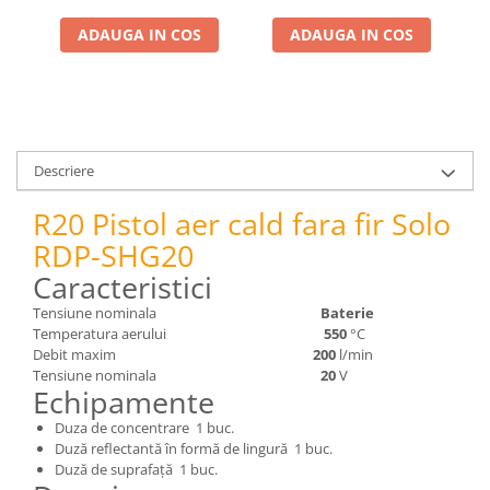
pneumatice
Cricuri pneumatice
ADAUGA IN COS
ADAUGA IN COS
Prese Hidraulice
Prese de rulmenti hidraulice
Prese de indoit tevi hidraulice
Echipamente electrice
Descriere
Benzi izolatoare
Role Prelungitoare
R20 Pistol aer cald fara fir Solo
Polizoare unghiulare
RDP-SHG20
Echipamente auto
Caracteristici
Unelte de mana
Tensiune nominala
Baterie
Scule pneumatice
Temperatura aerului
550
°C
Debit maxim
200
l/min
Podele hidraulice & Presa de banc
Tensiune nominala
20
V
& Truse reparatii caroserie
Echipamente
Cabluri si incarcatoare acumulator
Duza de concentrare 1 buc.
Echipamente de ridicat
Duză reflectantă în formă de lingură 1 buc.
Chinga ancorare
Duză de suprafață 1 buc.