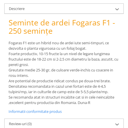
pneumatice
Descriere
Cricuri pneumatice
Prese Hidraulice
Seminte de ardei Fogaras F1 -
Prese de rulmenti hidraulice
250 semințe
Prese de indoit tevi hidraulice
Echipamente electrice
Fogaras F1 este un hibrid nou de ardei iute semi-timpuri, ce
Benzi izolatoare
dezvolta o planta viguroasa cu un foliaj bogat.
Foarte productiv, 10-15 fructe la un nivel de legare lungimea
Role Prelungitoare
fructului este de 18-22 cm si 2-2,5 cm diametru la baza, ascutit, cu
Polizoare unghiulare
pereti grosi.
Echipamente auto
Greutate medie 25-30 gr, de culoare verde-inchis cu coacere in
rosu intens.
Unelte de mana
Are potential de productie ridicat condus pe doua-trei brate.
Scule pneumatice
Densitatea recomandata in cazul unei fortari este de 4-4,5
tulpini/mp, iar in culturile de camp este de 5-5,5 plante/mp.
Podele hidraulice & Presa de banc
Se recomanda atat in structuri incalzite cat si in cele neincalzite
& Truse reparatii caroserie
,excelent pentru productia din Romania. Duna-R
Cabluri si incarcatoare acumulator
Informatii conformitate produs
Echipamente de ridicat
Chinga ancorare
Review-uri
(0)