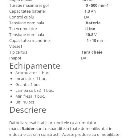
Depozitare si organizare
Turatie maxima in gol
0 - 500
min-1
Freza de zapada
Capacitatea bateriei
1.3
Ah
Echipamente de curatenie
Control cuplu DA
Tensiune nominala
Baterie
Tip Acumulator
Li-Ion
Tensiune nominala
10.8
V
Capacitatea mandrinei
1 - 10
mm
Viteze
1
Tip cartus
Fara cheie
Inapoi DA
Echipamente
Acumulator 1 buc.
Incarcator 1 buc.
Geanta 1 buc.
Lampa cu LED 1 buc.
Minifreza 1 buc.
Biti 10 pcs.
Descriere
Datorita versatilitatii lor, uneltele cu acumulator
marca
Raider
sunt raspandite in toate domeniile, atat in
industrie cat si in constructii. Aceste produse au o mobilitate