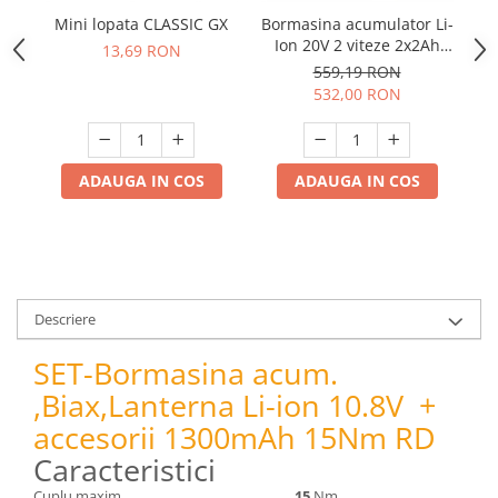
pneumatice
Mini lopata CLASSIC GX
Bormasina acumulator Li-
M
Cricuri pneumatice
Ion 20V 2 viteze 2x2Ah
13,69 RON
Prese Hidraulice
58Nm adaptor 90° RDP-
559,19 RON
CDL21
Prese de rulmenti hidraulice
532,00 RON
Prese de indoit tevi hidraulice
Echipamente electrice
ADAUGA IN COS
ADAUGA IN COS
Benzi izolatoare
Role Prelungitoare
Polizoare unghiulare
Echipamente auto
Unelte de mana
Descriere
Scule pneumatice
SET-Bormasina acum.
Podele hidraulice & Presa de banc
& Truse reparatii caroserie
,Biax,Lanterna Li-ion 10.8V +
Cabluri si incarcatoare acumulator
accesorii 1300mAh 15Nm RD
Echipamente de ridicat
Caracteristici
Chinga ancorare
Cuplu maxim
15
Nm