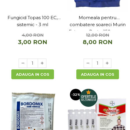
Fungicid Topas 100 EC,
Momeala pentru
sistemic - 3 ml
combatere soareci Murin
Extreme Pasta, 150 grame
4,00 RON
12,00 RON
3,00 RON
8,00 RON
ADAUGA IN COS
ADAUGA IN COS
-32%