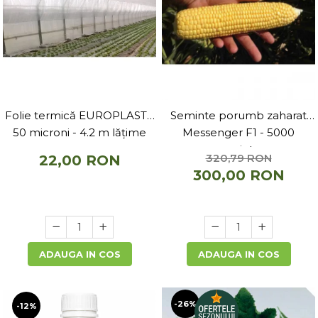
Folie termică EUROPLAST -
Seminte porumb zaharat
50 microni - 4.2 m lățime
Messenger F1 - 5000
seminte
320,79 RON
22,00 RON
300,00 RON
ADAUGA IN COS
ADAUGA IN COS
-26%
-12%