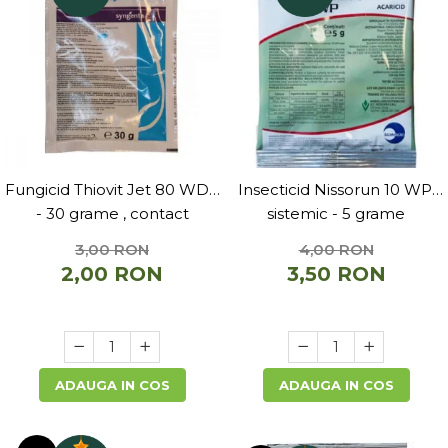
Accesorii si consumabile scule
pneumatice
Cricuri pneumatice
Prese Hidraulice
Prese de rulmenti hidraulice
Prese de indoit tevi hidraulice
Echipamente electrice
Benzi izolatoare
Fungicid Thiovit Jet 80 WDG
Insecticid Nissorun 10 WP,
Role Prelungitoare
- 30 grame , contact
sistemic - 5 grame
Polizoare unghiulare
3,00 RON
4,00 RON
Echipamente auto
2,00 RON
3,50 RON
Unelte de mana
Scule pneumatice
Podele hidraulice & Presa de banc
& Truse reparatii caroserie
ADAUGA IN COS
ADAUGA IN COS
Cabluri si incarcatoare acumulator
Echipamente de ridicat
Chinga ancorare