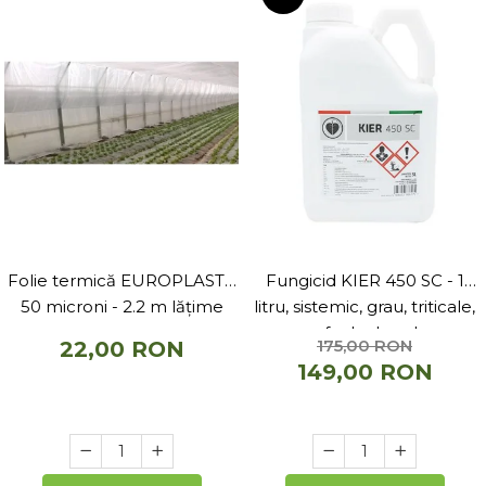
Folie termică EUROPLAST -
Fungicid KIER 450 SC - 1
50 microni - 2.2 m lățime
litru, sistemic, grau, triticale,
secara, sfecla de zahar, orz
175,00 RON
22,00 RON
149,00 RON