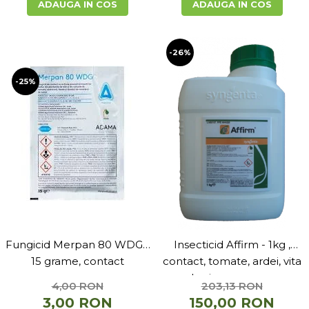
ADAUGA IN COS
ADAUGA IN COS
-26%
-25%
Fungicid Merpan 80 WDG -
Insecticid Affirm - 1kg ,
15 grame, contact
contact, tomate, ardei, vita
de vie, varza, mar
4,00 RON
203,13 RON
3,00 RON
150,00 RON