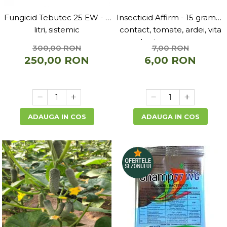
Fungicid Tebutec 25 EW - 5
Insecticid Affirm - 15 grame ,
litri, sistemic
contact, tomate, ardei, vita
de vie, varza, mar
300,00 RON
7,00 RON
250,00 RON
6,00 RON
ADAUGA IN COS
ADAUGA IN COS