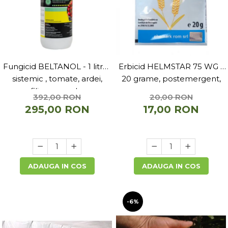
Fungicid BELTANOL - 1 litru ,
Erbicid HELMSTAR 75 WG -
sistemic , tomate, ardei,
20 grame, postemergent,
ofilirea vasculara
grau, orz
392,00 RON
20,00 RON
295,00 RON
17,00 RON
ADAUGA IN COS
ADAUGA IN COS
-6%