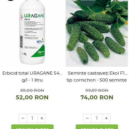
Erbicid total URAGANE 540
Seminte castraveți Ekol F1,
g/l - 1 litru
tip cornichon - 500 semințe
59,00 RON
99,57 RON
52,00 RON
74,00 RON