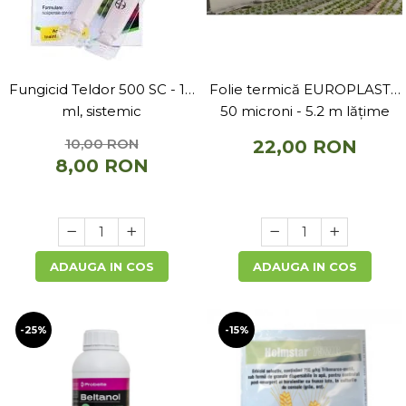
Fungicid Teldor 500 SC - 10
Folie termică EUROPLAST -
ml, sistemic
50 microni - 5.2 m lățime
10,00 RON
22,00 RON
8,00 RON
ADAUGA IN COS
ADAUGA IN COS
-25%
-15%