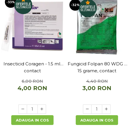
-33%
-32%
Depozitare si organizare
Freza de zapada
Echipamente de curatenie
Insecticid Coragen - 1.5 ml,
Fungicid Folpan 80 WDG -
contact
15 grame, contact
6,00 RON
4,40 RON
4,00 RON
3,00 RON
ADAUGA IN COS
ADAUGA IN COS