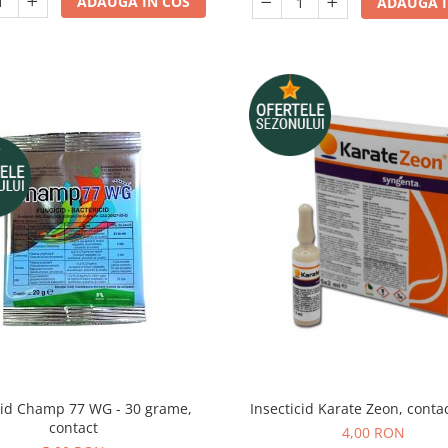
ADAUGA IN COS
ADAUGA I
cid Champ 77 WG - 30 grame,
Insecticid Karate Zeon, contac
contact
4,00 RON