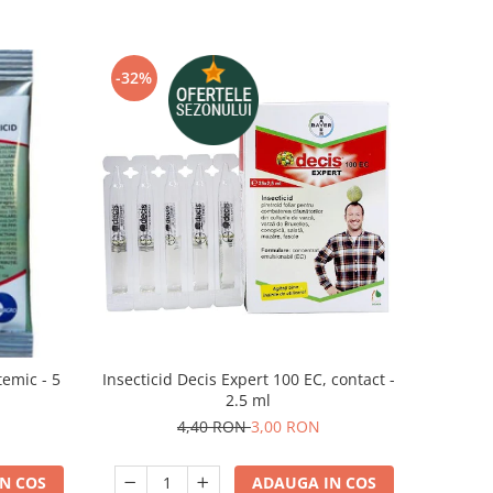
-32%
temic - 5
Insecticid Decis Expert 100 EC, contact -
2.5 ml
4,40 RON
3,00 RON
N COS
ADAUGA IN COS