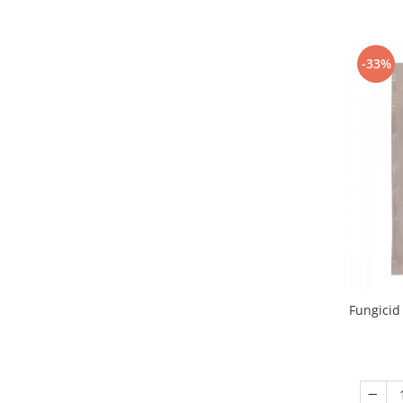
Telina de petiol
Aparat pentru legat plante cu
banda si capse
Mandrina
-33%
Masini pneumatice si hidraulice
Burghie pneumatice
Chei de impact pneumatice
Polizoare unghiulare pneumatice
Polizoare drepte
Antrenoare cu crichet pneumatice
Polizoare pneumatice
Ciocane pneumatice cu dalta
Capsator pneumatic
Freze pneumatice
Fungicid
Pistoale pneumatice
Slefuitoare orbitale pneumatice
Compresoare
Accesorii si consumabile scule