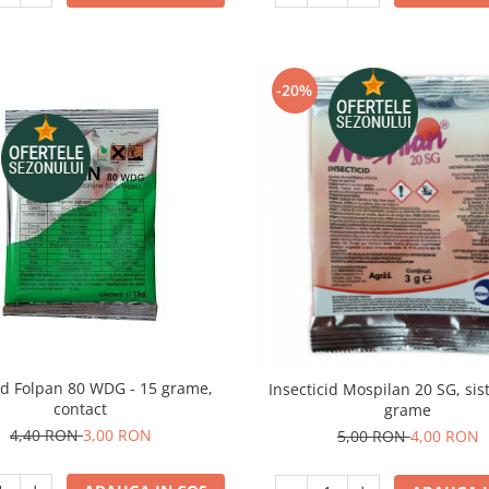
-20%
id Folpan 80 WDG - 15 grame,
Insecticid Mospilan 20 SG, sis
contact
grame
4,40 RON
3,00 RON
5,00 RON
4,00 RON