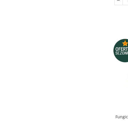
Depozitare si organizare
Freza de zapada
Echipamente de curatenie
Fungi