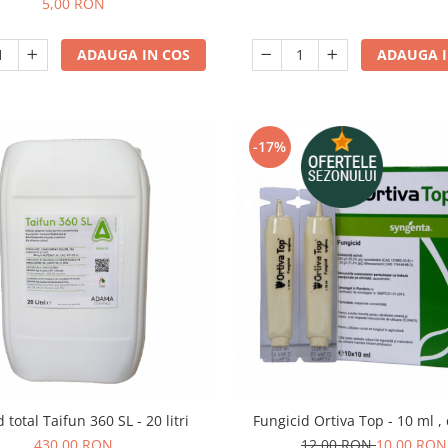
5,00 RON
ADAUGA IN COS
ADAUGA I
-17%
d total Taifun 360 SL - 20 litri
Fungicid Ortiva Top - 10 ml ,
430,00 RON
12,00 RON
10,00 RON