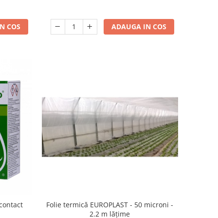
ADAUGA IN COS
N COS
 contact
Folie termică EUROPLAST - 50 microni -
2.2 m lățime