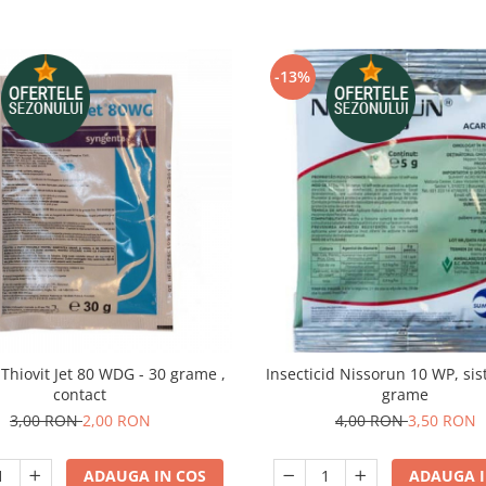
-13%
 Thiovit Jet 80 WDG - 30 grame ,
Insecticid Nissorun 10 WP, sis
contact
grame
3,00 RON
2,00 RON
4,00 RON
3,50 RON
ADAUGA IN COS
ADAUGA I