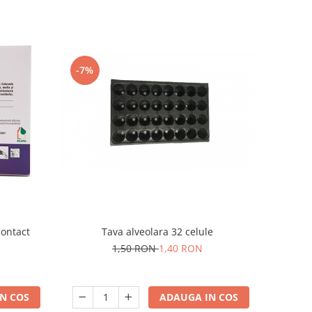
-7%
contact
Tava alveolara 32 celule
1,50 RON
1,40 RON
N COS
ADAUGA IN COS