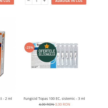
N COS
ADAUGA IN COS
-25%
Fungicid Topas 100 EC, sistemic - 3 ml
t - 2 ml
4,00 RON
3,00 RON