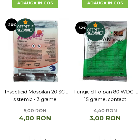
ADAUGA IN COS
ADAUGA IN COS
Depozitare si organizare
Freza de zapada
Echipamente de curatenie
-20%
-32%
Insecticid Mospilan 20 SG,
Fungicid Folpan 80 WDG -
sistemic - 3 grame
15 grame, contact
5,00 RON
4,40 RON
4,00 RON
3,00 RON