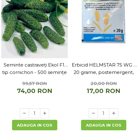
Seminte castraveți Ekol F1,
Erbicid HELMSTAR 75 WG -
tip cornichon - 500 semințe
20 grame, postemergent,
grau, orz
99,57 RON
20,00 RON
74,00 RON
17,00 RON
ADAUGA IN COS
ADAUGA IN COS