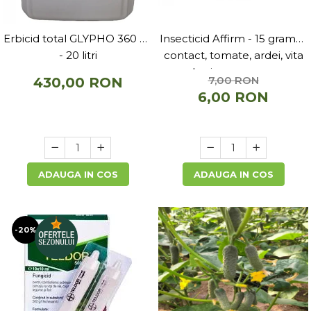
Erbicid total GLYPHO 360 SL
Insecticid Affirm - 15 grame ,
- 20 litri
contact, tomate, ardei, vita
de vie, varza, mar
7,00 RON
430,00 RON
6,00 RON
ADAUGA IN COS
ADAUGA IN COS
-20%