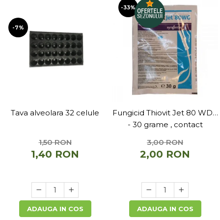
Telina de petiol
-33%
Aparat pentru legat plante cu
banda si capse
-7%
Mandrina
Masini pneumatice si hidraulice
Burghie pneumatice
Chei de impact pneumatice
Polizoare unghiulare pneumatice
Polizoare drepte
Antrenoare cu crichet
Tava alveolara 32 celule
Fungicid Thiovit Jet 80 WDG
pneumatice
- 30 grame , contact
Polizoare pneumatice
1,50 RON
3,00 RON
Ciocane pneumatice cu dalta
1,40 RON
2,00 RON
Capsator pneumatic
Freze pneumatice
Pistoale pneumatice
Slefuitoare orbitale pneumatice
ADAUGA IN COS
ADAUGA IN COS
Compresoare