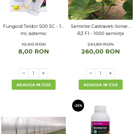
Fungicid Teldor 500 SC - 10
Seminte Castraveti Ilonara
ml, sistemic
RZ F1 - 1000 semințe
10,00 RON
261,89 RON
8,00 RON
260,00 RON
ADAUGA IN COS
ADAUGA IN COS
-25%