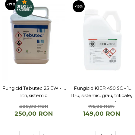
-17%
-15%
Fungicid Tebutec 25 EW - 5
Fungicid KIER 450 SC - 1
litri, sistemic
litru, sistemic, grau, triticale,
secara, sfecla de zahar, orz
300,00 RON
175,00 RON
250,00 RON
149,00 RON