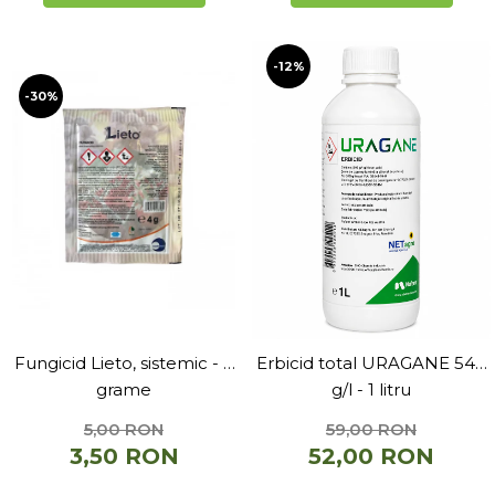
-12%
-30%
Fungicid Lieto, sistemic - 4
Erbicid total URAGANE 540
grame
g/l - 1 litru
5,00 RON
59,00 RON
3,50 RON
52,00 RON