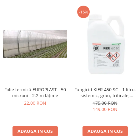
-15%
Folie termică EUROPLAST - 50
Fungicid KIER 450 SC - 1 litru,
microni - 2.2 m lățime
sistemic, grau, triticale,
secara, sfecla de zahar, orz
22,00 RON
175,00 RON
149,00 RON
ADAUGA IN COS
ADAUGA IN COS