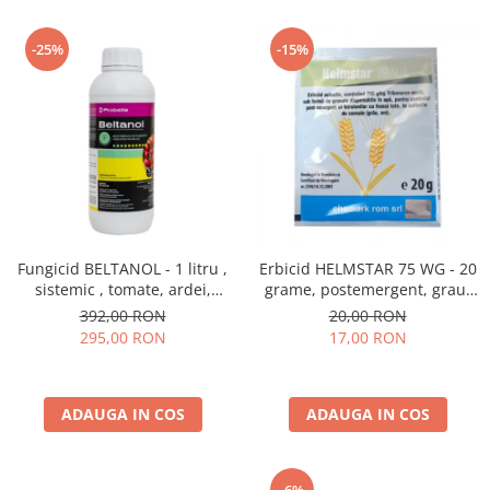
-25%
-15%
Fungicid BELTANOL - 1 litru ,
Erbicid HELMSTAR 75 WG - 20
sistemic , tomate, ardei,
grame, postemergent, grau,
ofilirea vasculara
orz
392,00 RON
20,00 RON
295,00 RON
17,00 RON
ADAUGA IN COS
ADAUGA IN COS
-6%