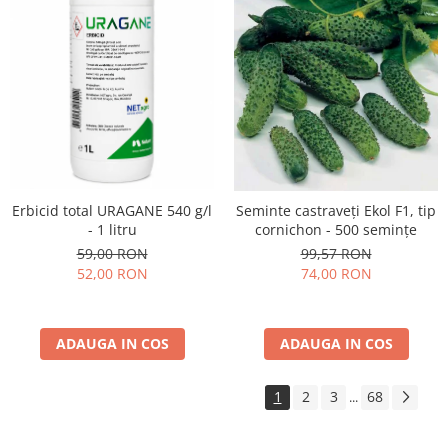
Erbicid total URAGANE 540 g/l
Seminte castraveți Ekol F1, tip
- 1 litru
cornichon - 500 semințe
59,00 RON
99,57 RON
52,00 RON
74,00 RON
ADAUGA IN COS
ADAUGA IN COS
1
2
3
68
...