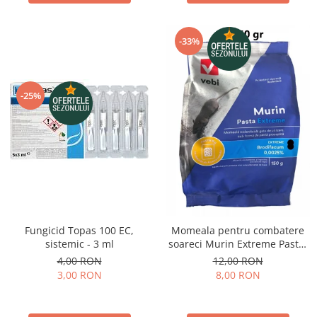
-33%
-25%
Fungicid Topas 100 EC,
Momeala pentru combatere
sistemic - 3 ml
soareci Murin Extreme Pasta,
150 grame
4,00 RON
12,00 RON
3,00 RON
8,00 RON