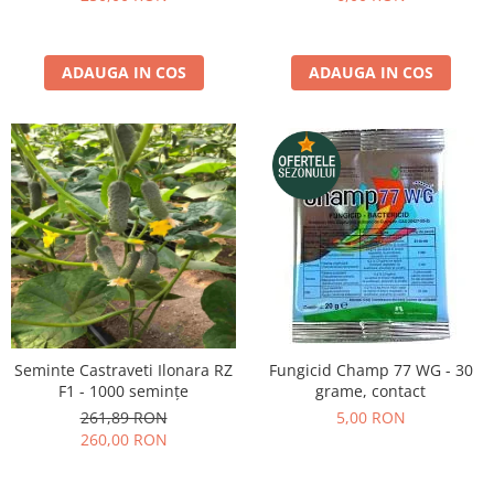
ADAUGA IN COS
ADAUGA IN COS
Seminte Castraveti Ilonara RZ
Fungicid Champ 77 WG - 30
F1 - 1000 semințe
grame, contact
261,89 RON
5,00 RON
260,00 RON