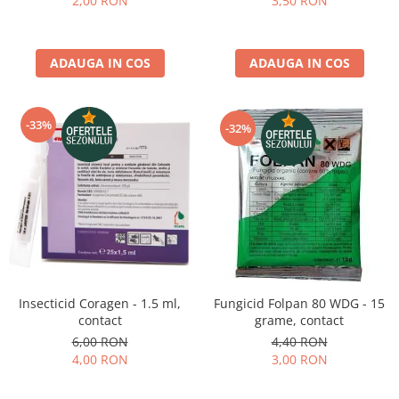
2,00 RON
3,50 RON
pneumatice
Cricuri pneumatice
Prese Hidraulice
ADAUGA IN COS
ADAUGA IN COS
Prese de rulmenti hidraulice
Prese de indoit tevi hidraulice
Echipamente electrice
-33%
-32%
Benzi izolatoare
Role Prelungitoare
Polizoare unghiulare
Echipamente auto
Unelte de mana
Scule pneumatice
Podele hidraulice & Presa de banc
Insecticid Coragen - 1.5 ml,
Fungicid Folpan 80 WDG - 15
& Truse reparatii caroserie
contact
grame, contact
Cabluri si incarcatoare acumulator
6,00 RON
4,40 RON
Echipamente de ridicat
4,00 RON
3,00 RON
Chinga ancorare