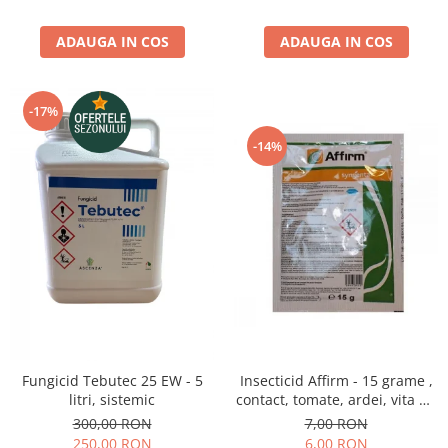
ADAUGA IN COS
ADAUGA IN COS
-17%
-14%
Insecticid Affirm - 15 grame ,
Fungicid Tebutec 25 EW - 5
contact, tomate, ardei, vita de
litri, sistemic
vie, varza, mar
7,00 RON
300,00 RON
6,00 RON
250,00 RON