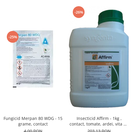
-26%
-25%
Fungicid Merpan 80 WDG - 15
Insecticid Affirm - 1kg ,
grame, contact
contact, tomate, ardei, vita de
vie, varza, mar
4,00 RON
203,13 RON