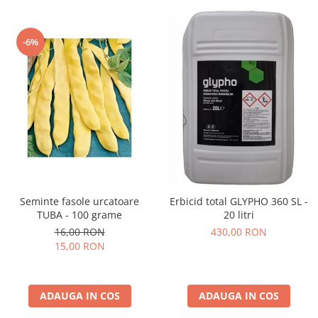
-6%
Seminte fasole urcatoare
Erbicid total GLYPHO 360 SL -
TUBA - 100 grame
20 litri
16,00 RON
430,00 RON
15,00 RON
ADAUGA IN COS
ADAUGA IN COS