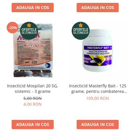
Depozitare si organizare
ADAUGA IN COS
ADAUGA IN COS
Freza de zapada
Echipamente de curatenie
-20%
Insecticid Mospilan 20 SG,
Insecticid Masterfly Bait - 125
sistemic - 3 grame
grame, pentru combaterea
mustelor
5,00 RON
109,00 RON
4,00 RON
ADAUGA IN COS
ADAUGA IN COS