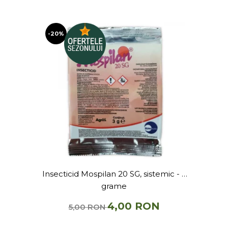
-20%
Insecticid Mospilan 20 SG, sistemic - 3
grame
4,00 RON
5,00 RON