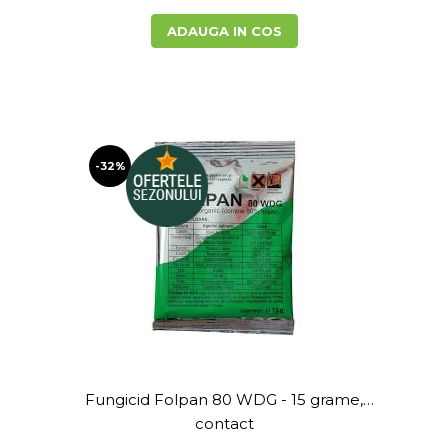
Accesorii si consumabile scule
pneumatice
ADAUGA IN COS
Cricuri pneumatice
Prese Hidraulice
Prese de rulmenti hidraulice
Prese de indoit tevi hidraulice
Echipamente electrice
-32%
Benzi izolatoare
Role Prelungitoare
Polizoare unghiulare
Echipamente auto
Unelte de mana
Scule pneumatice
Podele hidraulice & Presa de banc
& Truse reparatii caroserie
Cabluri si incarcatoare acumulator
Fungicid Folpan 80 WDG - 15 grame,
Echipamente de ridicat
contact
Chinga ancorare