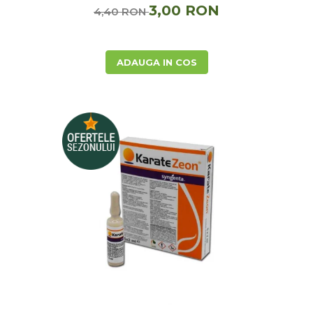
3,00 RON
4,40 RON
Depozitare si organizare
Freza de zapada
Echipamente de curatenie
ADAUGA IN COS