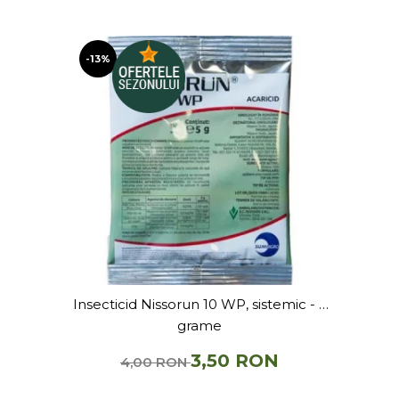
-13%
Insecticid Nissorun 10 WP, sistemic - 5
grame
3,50 RON
4,00 RON