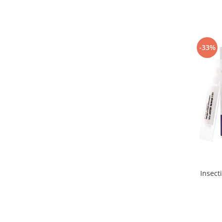
Telina de petiol
Aparat pentru legat plante cu
banda si capse
Mandrina
Masini pneumatice si hidraulice
-33%
Burghie pneumatice
Chei de impact pneumatice
Polizoare unghiulare pneumatice
Polizoare drepte
Antrenoare cu crichet pneumatice
Polizoare pneumatice
Ciocane pneumatice cu dalta
Capsator pneumatic
Freze pneumatice
Insect
Pistoale pneumatice
Slefuitoare orbitale pneumatice
Compresoare
Accesorii si consumabile scule