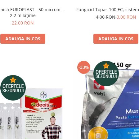
Fungicid Topas 100 EC, sistemi
rmică EUROPLAST - 50 microni -
2.2 m lățime
4,00 RON
3,00 RON
22,00 RON
ADAUGA IN COS
ADAUGA IN COS
-33%