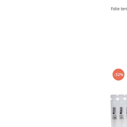
Folie te
-32%