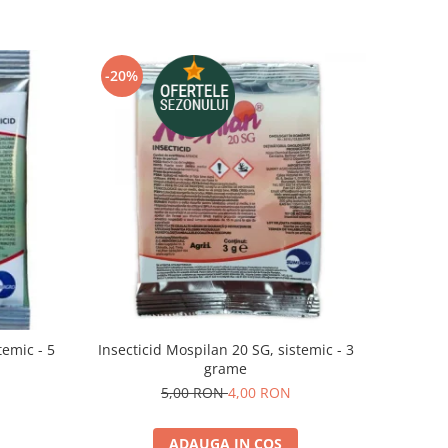
-20%
temic - 5
Insecticid Mospilan 20 SG, sistemic - 3
grame
5,00 RON
4,00 RON
ADAUGA IN COS