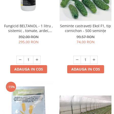
Fungicid BELTANOL - 1 litru ,
Seminte castraveți Ekol F1, tip
sistemic , tomate, ardei,
cornichon - 500 semințe
ofilirea vasculara
392,00 RON
99,57 RON
295,00 RON
74,00 RON
ADAUGA IN COS
ADAUGA IN COS
-15%