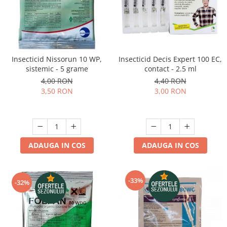
pneumatice
Cricuri pneumatice
Prese Hidraulice
Prese de rulmenti hidraulice
Prese de indoit tevi hidraulice
Insecticid Nissorun 10 WP,
Insecticid Decis Expert 100 EC,
Echipamente electrice
sistemic - 5 grame
contact - 2.5 ml
4,00 RON
4,40 RON
Benzi izolatoare
3,50 RON
3,00 RON
Role Prelungitoare
Polizoare unghiulare
Echipamente auto
Unelte de mana
ADAUGA IN COS
ADAUGA IN COS
Scule pneumatice
Podele hidraulice & Presa de banc
& Truse reparatii caroserie
-33%
-32%
Cabluri si incarcatoare acumulator
Echipamente de ridicat
Chinga ancorare