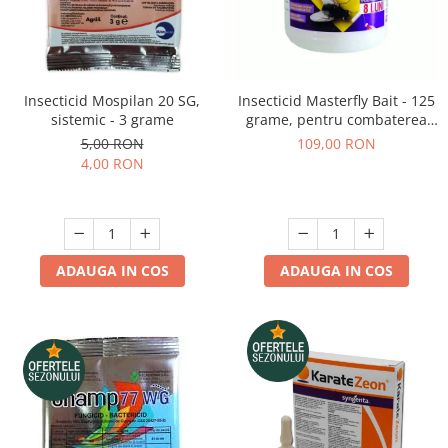
Insecticid Mospilan 20 SG,
Insecticid Masterfly Bait - 125
sistemic - 3 grame
grame, pentru combaterea
mustelor
5,00 RON
109,00 RON
4,00 RON
ADAUGA IN COS
ADAUGA IN COS