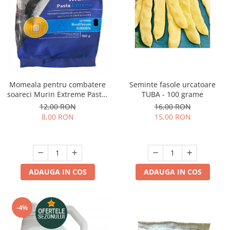
Momeala pentru combatere
Seminte fasole urcatoare
soareci Murin Extreme Pasta,
TUBA - 100 grame
150 grame
12,00 RON
16,00 RON
8,00 RON
15,00 RON
ADAUGA IN COS
ADAUGA IN COS
-4%