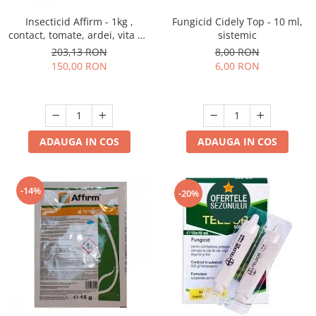
Insecticid Affirm - 1kg ,
Fungicid Cidely Top - 10 ml,
contact, tomate, ardei, vita de
sistemic
vie, varza, mar
203,13 RON
8,00 RON
150,00 RON
6,00 RON
ADAUGA IN COS
ADAUGA IN COS
-14%
-20%