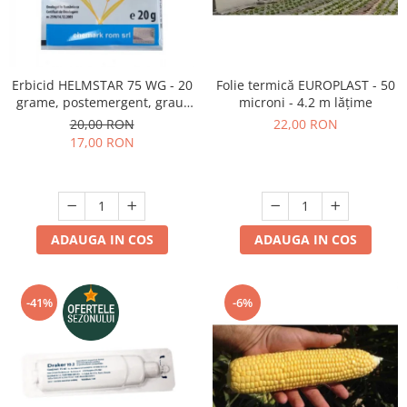
Erbicid HELMSTAR 75 WG - 20
Folie termică EUROPLAST - 50
grame, postemergent, grau,
microni - 4.2 m lățime
orz
20,00 RON
22,00 RON
17,00 RON
ADAUGA IN COS
ADAUGA IN COS
-41%
-6%