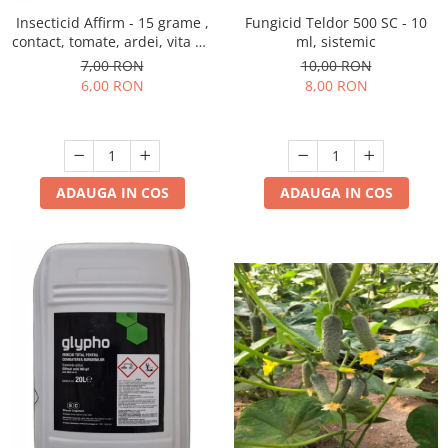
Insecticid Affirm - 15 grame ,
Fungicid Teldor 500 SC - 10
contact, tomate, ardei, vita de
ml, sistemic
vie, varza, mar
7,00 RON
10,00 RON
6,00 RON
8,00 RON
ADAUGA IN COS
ADAUGA IN COS