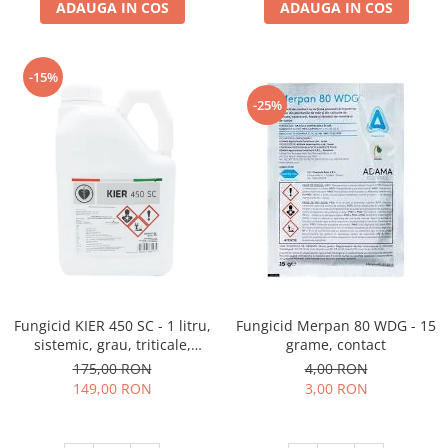
ADAUGA IN COS
ADAUGA IN COS
-15%
-25%
Fungicid KIER 450 SC - 1 litru,
Fungicid Merpan 80 WDG - 15
sistemic, grau, triticale,
grame, contact
secara, sfecla de zahar, orz
175,00 RON
4,00 RON
149,00 RON
3,00 RON