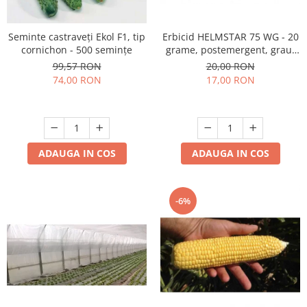
Seminte castraveți Ekol F1, tip
Erbicid HELMSTAR 75 WG - 20
cornichon - 500 semințe
grame, postemergent, grau,
orz
99,57 RON
20,00 RON
74,00 RON
17,00 RON
ADAUGA IN COS
ADAUGA IN COS
-6%