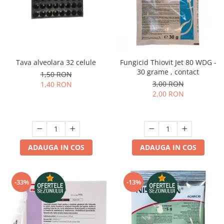
Telina de petiol
Aparat pentru legat plante cu
banda si capse
Mandrina
Masini pneumatice si hidraulice
Burghie pneumatice
Tava alveolara 32 celule
Fungicid Thiovit Jet 80 WDG -
30 grame , contact
Chei de impact pneumatice
1,50 RON
3,00 RON
1,40 RON
Polizoare unghiulare pneumatice
2,00 RON
Polizoare drepte
Antrenoare cu crichet pneumatice
Polizoare pneumatice
Ciocane pneumatice cu dalta
ADAUGA IN COS
ADAUGA IN COS
Capsator pneumatic
Freze pneumatice
Pistoale pneumatice
-33%
-13%
Slefuitoare orbitale pneumatice
Compresoare
Accesorii si consumabile scule