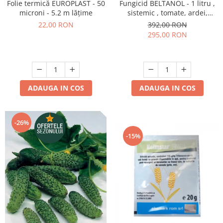
Folie termică EUROPLAST - 50
Fungicid BELTANOL - 1 litru ,
microni - 5.2 m lățime
sistemic , tomate, ardei,
ofilirea vasculara
22,00 RON
392,00 RON
295,00 RON
ADAUGA IN COS
ADAUGA IN COS
-26%
-15%