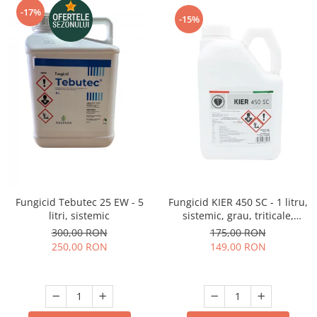
-17%
-15%
Fungicid KIER 450 SC - 1 litru,
Fungicid Tebutec 25 EW - 5
sistemic, grau, triticale,
litri, sistemic
secara, sfecla de zahar, orz
175,00 RON
300,00 RON
149,00 RON
250,00 RON