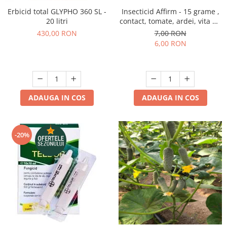
Erbicid total GLYPHO 360 SL -
Insecticid Affirm - 15 grame ,
20 litri
contact, tomate, ardei, vita de
vie, varza, mar
430,00 RON
7,00 RON
6,00 RON
ADAUGA IN COS
ADAUGA IN COS
-20%