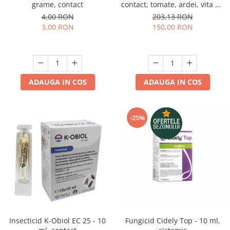
grame, contact
contact, tomate, ardei, vita de
vie, varza, mar
4,00 RON
203,13 RON
3,00 RON
150,00 RON
ADAUGA IN COS
ADAUGA IN COS
-25%
Insecticid K-Obiol EC 25 - 10
Fungicid Cidely Top - 10 ml,