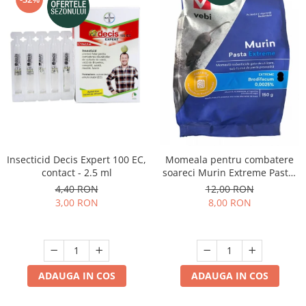
Insecticid Decis Expert 100 EC,
Momeala pentru combatere
contact - 2.5 ml
soareci Murin Extreme Pasta,
150 grame
4,40 RON
12,00 RON
3,00 RON
8,00 RON
ADAUGA IN COS
ADAUGA IN COS