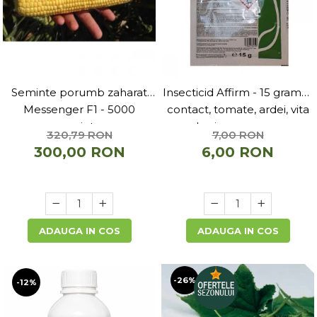
Seminte porumb zaharat
Insecticid Affirm - 15 grame ,
Messenger F1 - 5000
contact, tomate, ardei, vita
seminte
de vie, varza, mar
320,79 RON
7,00 RON
300,00 RON
6,00 RON
ADAUGA IN COS
ADAUGA IN COS
-26%
-12%