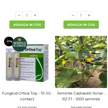
ADAUGA IN COS
ADAUGA IN COS
-17%
Fungicid Ortiva Top - 10 ml ,
Seminte Castraveti Ilonara
contact
RZ F1 - 1000 semințe
12,00 RON
261,89 RON