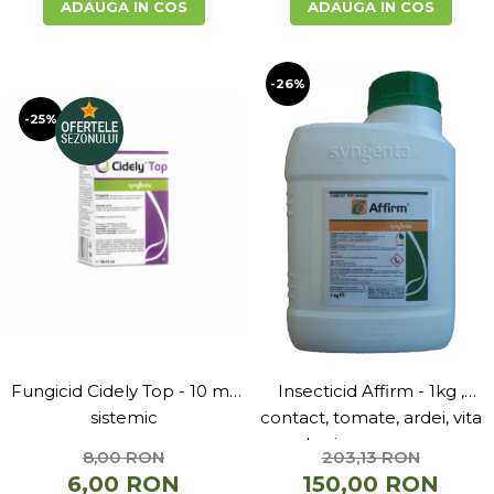
ADAUGA IN COS
ADAUGA IN COS
-26%
-25%
Fungicid Cidely Top - 10 ml,
Insecticid Affirm - 1kg ,
sistemic
contact, tomate, ardei, vita
de vie, varza, mar
8,00 RON
203,13 RON
6,00 RON
150,00 RON