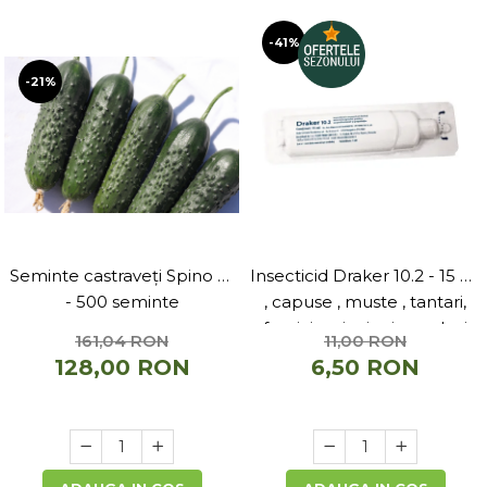
-41%
-21%
Seminte castraveți Spino F1
Insecticid Draker 10.2 - 15 ml
- 500 seminte
, capuse , muste , tantari,
furnici, paianjeni, gandaci
161,04 RON
11,00 RON
128,00 RON
6,50 RON