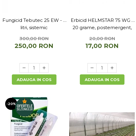
Fungicid Tebutec 25 EW - 5
Erbicid HELMSTAR 75 WG -
litri, sistemic
20 grame, postemergent,
grau, orz
300,00 RON
20,00 RON
250,00 RON
17,00 RON
ADAUGA IN COS
ADAUGA IN COS
-20%