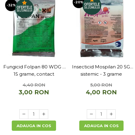
-20%
-32%
Depozitare si organizare
Freza de zapada
Echipamente de curatenie
Fungicid Folpan 80 WDG -
Insecticid Mospilan 20 SG,
15 grame, contact
sistemic - 3 grame
4,40 RON
5,00 RON
3,00 RON
4,00 RON
ADAUGA IN COS
ADAUGA IN COS