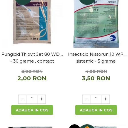
Accesorii si consumabile scule
pneumatice
Cricuri pneumatice
Prese Hidraulice
Prese de rulmenti hidraulice
Prese de indoit tevi hidraulice
Echipamente electrice
Benzi izolatoare
Fungicid Thiovit Jet 80 WDG
Insecticid Nissorun 10 WP,
Role Prelungitoare
- 30 grame , contact
sistemic - 5 grame
Polizoare unghiulare
3,00 RON
4,00 RON
Echipamente auto
2,00 RON
3,50 RON
Unelte de mana
Scule pneumatice
Podele hidraulice & Presa de banc
& Truse reparatii caroserie
ADAUGA IN COS
ADAUGA IN COS
Cabluri si incarcatoare acumulator
Echipamente de ridicat
Chinga ancorare