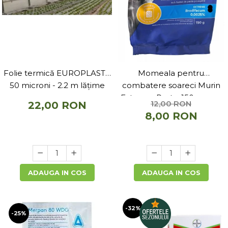
Folie termică EUROPLAST -
Momeala pentru
50 microni - 2.2 m lățime
combatere soareci Murin
Extreme Pasta, 150 grame
12,00 RON
22,00 RON
8,00 RON
ADAUGA IN COS
ADAUGA IN COS
-32%
-25%