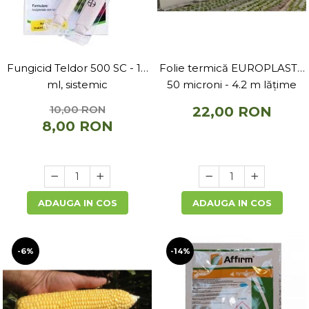
Fungicid Teldor 500 SC - 10
Folie termică EUROPLAST -
ml, sistemic
50 microni - 4.2 m lățime
10,00 RON
22,00 RON
8,00 RON
ADAUGA IN COS
ADAUGA IN COS
-6%
-14%