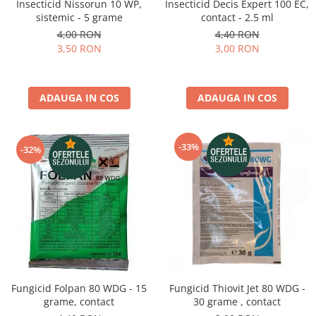
pneumatice
Insecticid Nissorun 10 WP,
Insecticid Decis Expert 100 EC,
sistemic - 5 grame
contact - 2.5 ml
Cricuri pneumatice
4,00 RON
4,40 RON
Prese Hidraulice
3,50 RON
3,00 RON
Prese de rulmenti hidraulice
Prese de indoit tevi hidraulice
Echipamente electrice
ADAUGA IN COS
ADAUGA IN COS
Benzi izolatoare
Role Prelungitoare
-33%
-32%
Polizoare unghiulare
Echipamente auto
Unelte de mana
Scule pneumatice
Podele hidraulice & Presa de banc
& Truse reparatii caroserie
Cabluri si incarcatoare acumulator
Echipamente de ridicat
Fungicid Folpan 80 WDG - 15
Fungicid Thiovit Jet 80 WDG -
Chinga ancorare
grame, contact
30 grame , contact