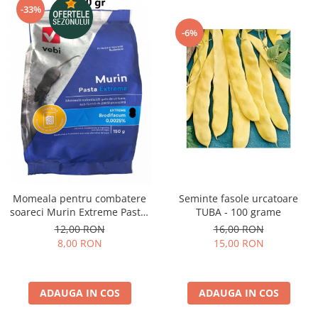
-33%
-6%
Momeala pentru combatere
Seminte fasole urcatoare
soareci Murin Extreme Pasta,
TUBA - 100 grame
150 grame
12,00 RON
16,00 RON
8,00 RON
15,00 RON
ADAUGA IN COS
ADAUGA IN COS