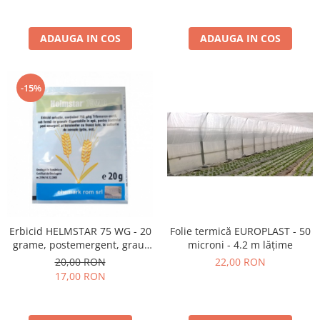
ADAUGA IN COS
ADAUGA IN COS
-15%
Erbicid HELMSTAR 75 WG - 20
Folie termică EUROPLAST - 50
grame, postemergent, grau,
microni - 4.2 m lățime
orz
20,00 RON
22,00 RON
17,00 RON