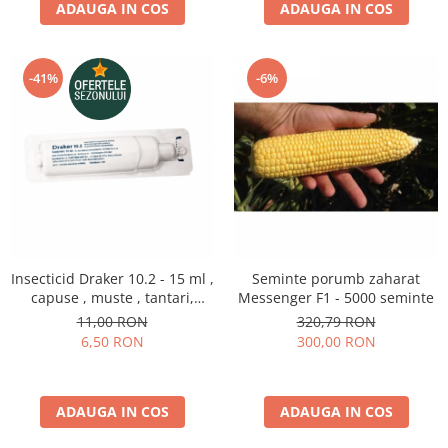
ADAUGA IN COS
ADAUGA IN COS
-41%
-6%
Insecticid Draker 10.2 - 15 ml ,
Seminte porumb zaharat
capuse , muste , tantari,
Messenger F1 - 5000 seminte
furnici, paianjeni, gandaci
11,00 RON
320,79 RON
6,50 RON
300,00 RON
ADAUGA IN COS
ADAUGA IN COS