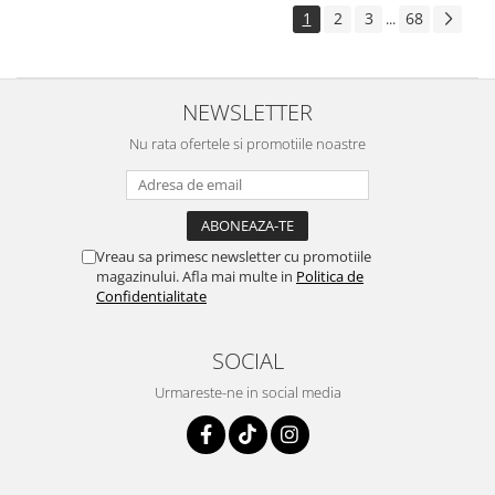
1
2
3
68
...
NEWSLETTER
Nu rata ofertele si promotiile noastre
Vreau sa primesc newsletter cu promotiile
magazinului. Afla mai multe in
Politica de
Confidentialitate
SOCIAL
Urmareste-ne in social media