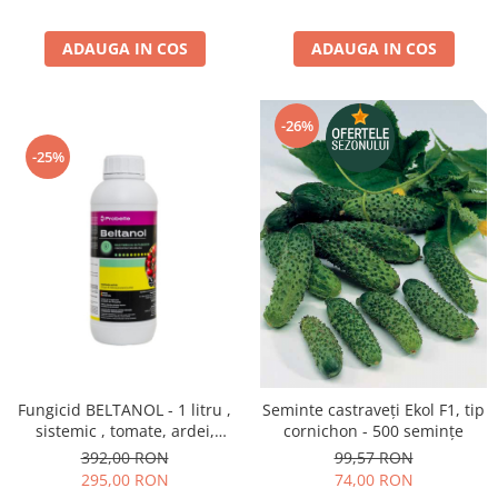
ADAUGA IN COS
ADAUGA IN COS
-26%
-25%
Fungicid BELTANOL - 1 litru ,
Seminte castraveți Ekol F1, tip
sistemic , tomate, ardei,
cornichon - 500 semințe
ofilirea vasculara
392,00 RON
99,57 RON
295,00 RON
74,00 RON