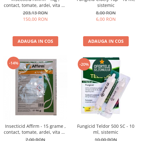
contact, tomate, ardei, vita de
sistemic
vie, varza, mar
203,13 RON
8,00 RON
150,00 RON
6,00 RON
ADAUGA IN COS
ADAUGA IN COS
-14%
-20%
Insecticid Affirm - 15 grame ,
Fungicid Teldor 500 SC - 10
contact, tomate, ardei, vita de
ml, sistemic
vie, varza, mar
7,00 RON
10,00 RON