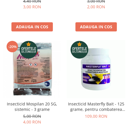
Depozitare si organizare
4,40 RON
3,00 RON
3,00 RON
2,00 RON
Freza de zapada
Echipamente de curatenie
ADAUGA IN COS
ADAUGA IN COS
-20%
Insecticid Mospilan 20 SG,
Insecticid Masterfly Bait - 125
sistemic - 3 grame
grame, pentru combaterea
mustelor
5,00 RON
109,00 RON
4,00 RON