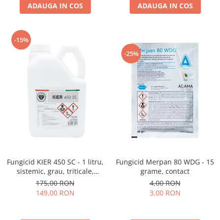
ADAUGA IN COS
ADAUGA IN COS
-15%
-25%
Fungicid KIER 450 SC - 1 litru,
Fungicid Merpan 80 WDG - 15
sistemic, grau, triticale,
grame, contact
secara, sfecla de zahar, orz
175,00 RON
4,00 RON
149,00 RON
3,00 RON